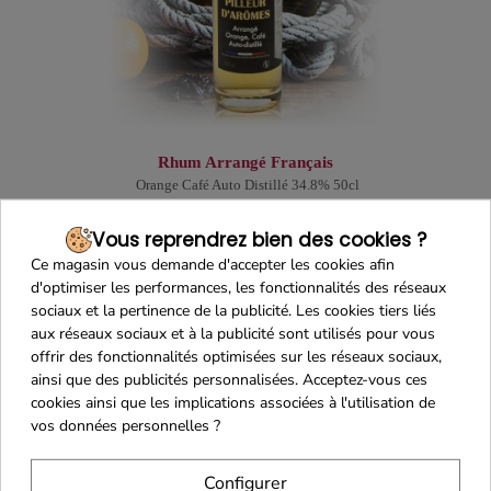
Rhum Arrangé Français
Orange Café Auto Distillé 34.8% 50cl
Hédonisterie - Pilleur d'Arômes
Vous reprendrez bien des cookies ?
32,04€
38,70€
-15%
Ce magasin vous demande d'accepter les cookies afin
Avec le code promo PEPITESDUCDP
d'optimiser les performances, les fonctionnalités des réseaux
sociaux et la pertinence de la publicité. Les cookies tiers liés
Je découvre !
aux réseaux sociaux et à la publicité sont utilisés pour vous
offrir des fonctionnalités optimisées sur les réseaux sociaux,
ainsi que des publicités personnalisées. Acceptez-vous ces
cookies ainsi que les implications associées à l'utilisation de
vos données personnelles ?
Configurer