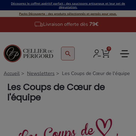
Découvrez le coffret apéritif parfait : des saucissons artisanaux et leur set de
dégustation.
Packs Découverte : des produits sélectionnés et pensés pour vous.
Livraison offerte dès
79€
0
search
Accueil
Newsletters
Les Coups de Cœur de l'équipe
Les Coups de Cœur de
l'équipe