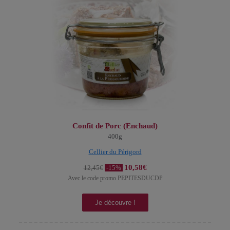
Confit de Porc (Enchaud)
400g
Cellier du Périgord
10,58€
12,45€
-15%
Avec le code promo PEPITESDUCDP
Je découvre !