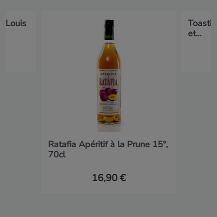
c Louis
Toasti
et...
Ratafia Apéritif à la Prune 15°,
70cl
16,90 €