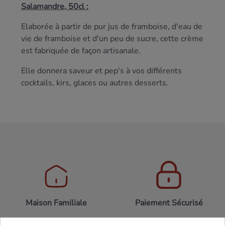
Salamandre, 50cl :
Elaborée à partir de pur jus de framboise, d'eau de
vie de framboise et d'un peu de sucre, cette crème
est fabriquée de façon artisanale.
Elle donnera saveur et pep's à vos différents
cocktails, kirs, glaces ou autres desserts.
Maison Familiale
Paiement Sécurisé