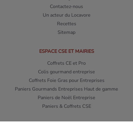
Contactez-nous
Un acteur du Locavore
Recettes
Sitemap
ESPACE CSE ET MAIRIES
Coffrets CE et Pro
Colis gourmand entreprise
Coffrets Foie Gras pour Entreprises
Paniers Gourmands Entreprises Haut de gamme
Paniers de Noël Entreprise
Paniers & Coffrets CSE
Interdiction de vente de boissons alcooliques aux mineurs
de moins de 18 ans - L'abus d'alcool est dangereux pour la