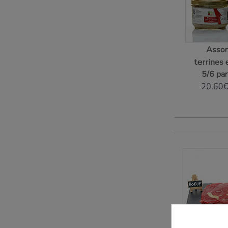
Assor
terrines e
5/6 pa
20.60