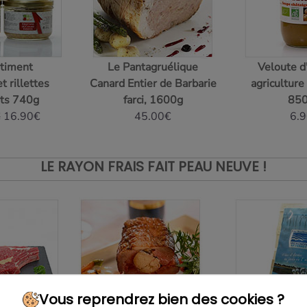
timent
Le Pantagruélique
Veloute 
t rillettes
Canard Entier de Barbarie
agriculture
rts 740g
farci, 1600g
85
€
16.90€
45.00€
6.
LE RAYON FRAIS FAIT PEAU NEUVE !
Vous reprendrez bien des cookies ?