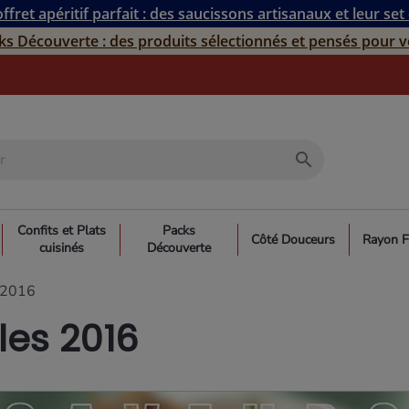
ffret apéritif parfait : des saucissons artisanaux et leur set
ks Découverte : des produits sélectionnés et pensés pour v
search
Confits et Plats
Packs
Côté Douceurs
Rayon F
cuisinés
Découverte
 2016
les 2016