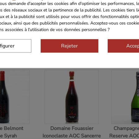
us demande d'accepter les cookies afin d'optimiser les performances, l
e boeuf
Roti de magret
Bourriche 4x 12 
s des réseaux sociaux et la pertinence de la publicité. Les cookies tiers l
ux et à la publicité sont utilisés pour vous offrir des fonctionnalités opt
gras 20%
au foie gras du perigord
d'Arcachon C
ociaux, ainsi que des publicités personnalisées. Acceptez-vous ces cookie
1500gr
env 1Kg
Pleine Mer C
ons associées à l'utilisation de vos données personnelles ?
90€
37.50€
39.6
figurer
Rejeter
Accep
SELECTION INÉDITE VINS ET SPIRITUEUX !
e Belmont
Domaine Fouassier
Champagne
te Syrah
Iconoclaste AOC Sancerre
Reserve AO