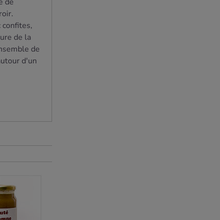
e de
oir.
confites,
lure de la
 ensemble de
autour d'un