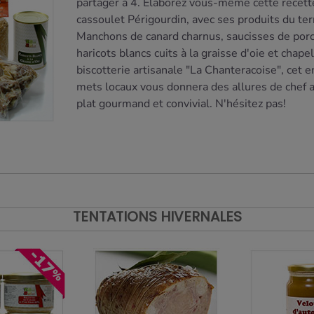
partager à 4. Elaborez vous-même cette recett
cassoulet Périgourdin, avec ses produits du terr
Manchons de canard charnus, saucisses de porc 
haricots blancs cuits à la graisse d'oie et chape
biscotterie artisanale "La Chanteracoise", cet
mets locaux vous donnera des allures de chef 
plat gourmand et convivial. N'hésitez pas!
Découvrir
19.80€ au lieu de 20.75€
TENTATIONS HIVERNALES