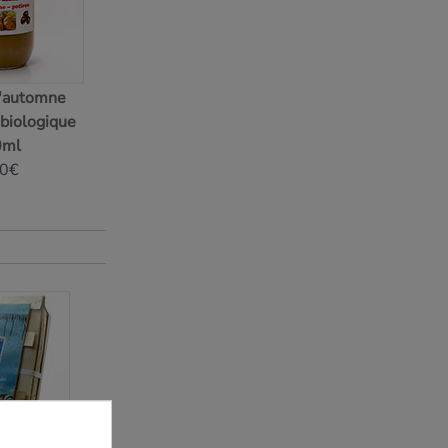
d'automne
 biologique
0ml
90€