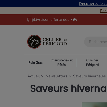
Découvrez le co
Pac
Livraison offerte dès
79€
Charcuteries et
Cuisiner
Foie Gras
Pâtés
Périgord
Accueil
Newsletters
Saveurs hivernales
Saveurs hiverna