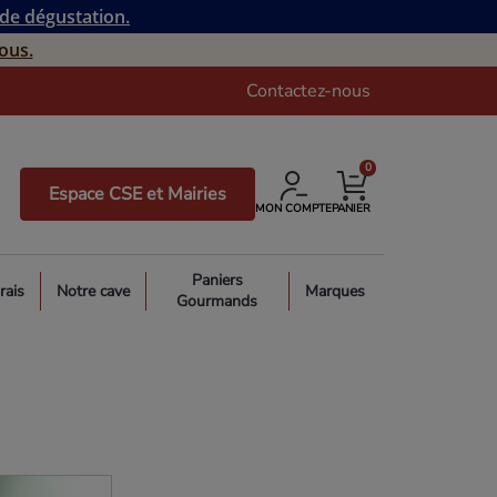
 de dégustation.
ous.
Contactez-nous
0
Espace CSE et Mairies
MON COMPTE
PANIER
Paniers
rais
Notre cave
Marques
Gourmands