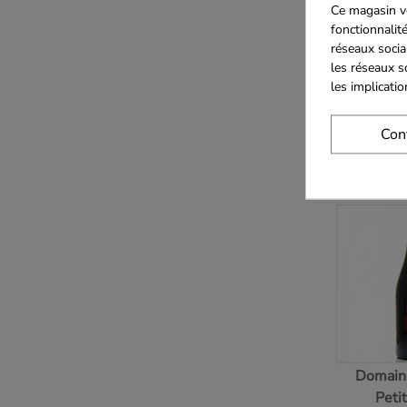
Ce magasin vo
Côte d
fonctionnalité
réseaux socia
au foie 
les réseaux s
env. 
les implicati
59.
Con
Domain
Peti