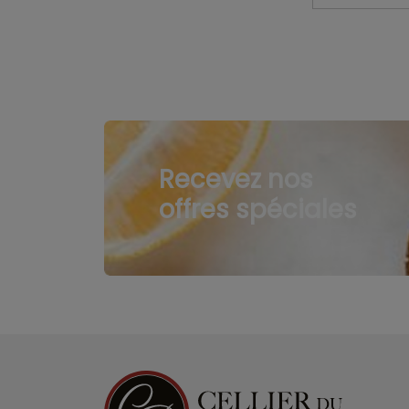
Recevez nos
offres spéciales