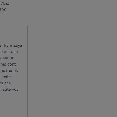
 75cl
90€
le rhum Zaya
o) est une
s est un
ums dont
eux rhums
lexité
bouche
nalité vos