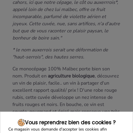
cahors, ici que notre cépage, le côt ou auxerrrois*,
appelé loin de chez lui malbec, offre ce fruit
incomparable, parfumé de violette aérien et
joyeux. Cette cuvée, nue, sans artifices, n'a d'autre
but que de vous raconter ce plaisir paysan, le
bonheur de boire sain."
* le nom auxerrois serait une déformation de
"haut-serrois", des hautes serres.
Ce monocépage 100% Malbec porte bien son
nom. Produit en
agriculture biologique
, découvrez
un vin de plaisir, facile.. un vin à partager d'un
excellent rapport qualité/ prix ! D'une robe rouge
rubis, cette cuvée développe un nez intense de
fruits rouges et noirs. En bouche, ce vin est
souple, gourmand et épicé mais conserve une très
belle fraîcheur.
Vous reprendrez bien des cookies ?
Ce magasin vous demande d'accepter les cookies afin