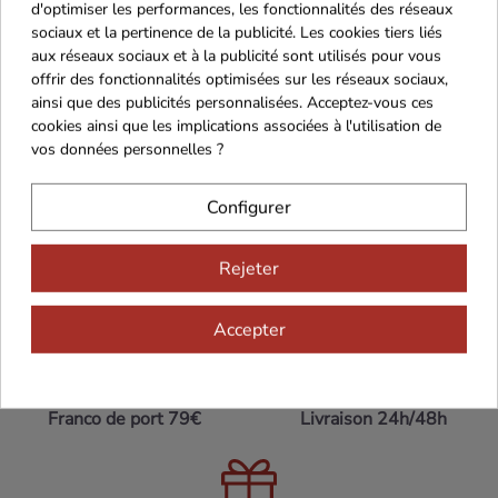
-
Accords mets-vin
: charcuterie, viandes, grillades
d'optimiser les performances, les fonctionnalités des réseaux
-
Garde
: 5 ans
sociaux et la pertinence de la publicité. Les cookies tiers liés
aux réseaux sociaux et à la publicité sont utilisés pour vous
offrir des fonctionnalités optimisées sur les réseaux sociaux,
ainsi que des publicités personnalisées. Acceptez-vous ces
cookies ainsi que les implications associées à l'utilisation de
vos données personnelles ?
Configurer
Rejeter
Maison Familiale
Paiement Sécurisé
Accepter
Franco de port 79€
Livraison 24h/48h