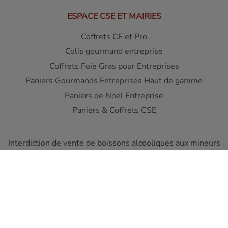
ESPACE CSE ET MAIRIES
Coffrets CE et Pro
Colis gourmand entreprise
Coffrets Foie Gras pour Entreprises
Paniers Gourmands Entreprises Haut de gamme
Paniers de Noël Entreprise
Paniers & Coffrets CSE
Interdiction de vente de boissons alcooliques aux mineurs
de moins de 18 ans - L'abus d'alcool est dangereux pour la
santé
A consommer avec moderation
Pour votre sante, mangez au moins cinq fruits et legumes
par jour ! www.mangerbouger.fr