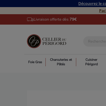
Découvrez le co
Pac
Livraison offerte dès
79€
Charcuteries et
Cuisiner
Foie Gras
Pâtés
Périgord