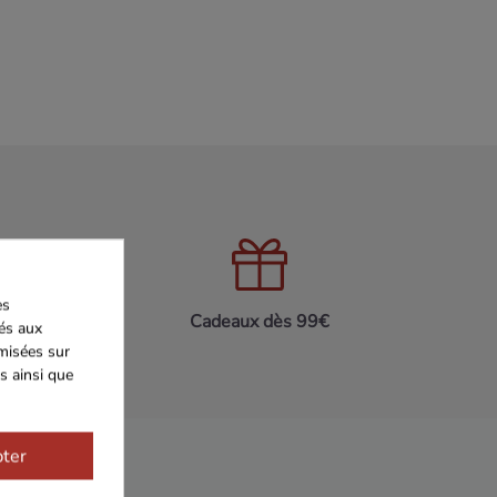
es
on 24h/48h
Cadeaux dès 99€
iés aux
imisées sur
s ainsi que
ter