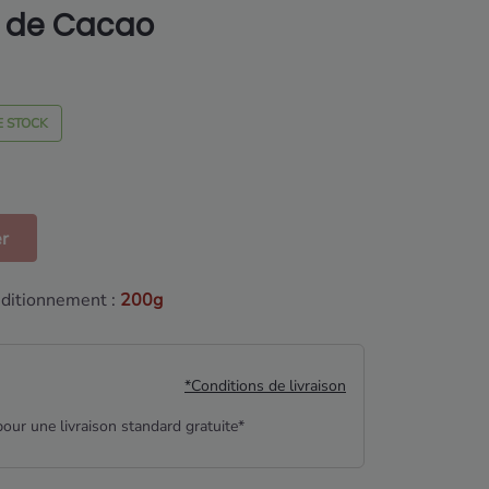
s de Cacao
E STOCK
er
ditionnement :
200g
*Conditions de livraison
our une livraison standard gratuite*