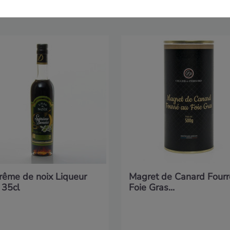
rême de noix Liqueur
Magret de Canard Fourr
 35cl
Foie Gras...