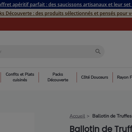
ffret apéritif parfait : des saucissons artisanaux et leur set
ks Découverte : des produits sélectionnés et pensés pour v
search
Confits et Plats
Packs
Côté Douceurs
Rayon F
cuisinés
Découverte
Accueil
Ballotin de Truffe
Ballotin de Tru