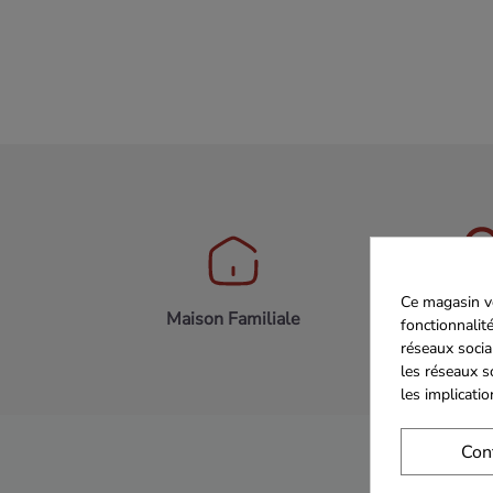
Ce magasin vo
Maison Familiale
Paiement 
fonctionnalité
réseaux socia
les réseaux s
les implicati
Con