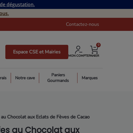
 de dégustation.
ous.
Contactez-nous
0
Espace CSE et Mairies
MON COMPTE
PANIER
Paniers
rais
Notre cave
Marques
Gourmands
s au Chocolat aux Eclats de Fèves de Cacao
ffes au Chocolat aux