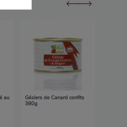
Quinquino
75cl
é au
Gésiers de Canard confits
380g