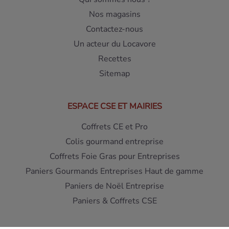
Nos magasins
Contactez-nous
Un acteur du Locavore
Recettes
Sitemap
ESPACE CSE ET MAIRIES
Coffrets CE et Pro
Colis gourmand entreprise
Coffrets Foie Gras pour Entreprises
Paniers Gourmands Entreprises Haut de gamme
Paniers de Noël Entreprise
Paniers & Coffrets CSE