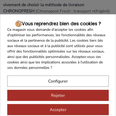
vivement de choisir la méthode de livraison
CHRONOFRESH
(Chronopost Fresh : transport réfrigéré).
Livraison en France Continentale uniquement
Vous reprendrez bien des cookies ?
Ce magasin vous demande d'accepter les cookies afin
Produit frais
d'optimiser les performances, les fonctionnalités des réseaux
sociaux et la pertinence de la publicité. Les cookies tiers liés
S'agissant d'un produit frais avec une DLC courte et
aux réseaux sociaux et à la publicité sont utilisés pour vous
nécessitant des moyens de conservation et de transport
offrir des fonctionnalités optimisées sur les réseaux sociaux,
spécifiques,
le droit de rétractation ne peut être exercé
ainsi que des publicités personnalisées. Acceptez-vous ces
pour ce produit
(Article L.221-28 du Code de la
cookies ainsi que les implications associées à l'utilisation de
consommation).
vos données personnelles ?
En savoir plus
Configurer
Rejeter
Accepter