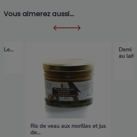
Vous aimerez aussi...
-Le...
Demi t
au lait..
Ris de veau aux morilles et jus
de...