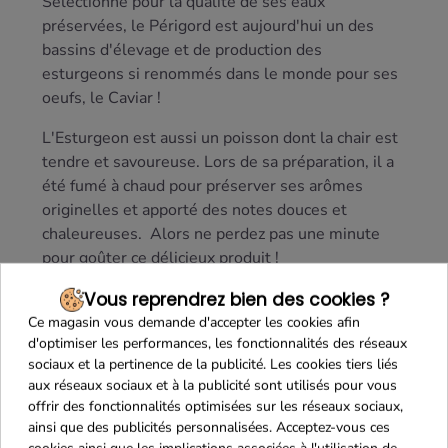
Sélectionné pour la qualité de ses eaux
préservées, le P
é
rigord est aujourd'hui un des
bassins d'élevage et de production des
esturgeons si renommés dans le monde pour ses
oeufs, le Caviar !
L'Esturgeon est aussi un poisson dont la chair est
tendre et savoureuse. Lors de sa préparation, il a
été fumé à chaud pour préserver ses arômes
originelles et apporté des notes douces et
chaleureuses. Alors ne perdez pas une minute
pour goûter ce délicieux produi
t
!
Vous reprendrez bien des cookies ?
Ce magasin vous demande d'accepter les cookies afin
d'optimiser les performances, les fonctionnalités des réseaux
sociaux et la pertinence de la publicité. Les cookies tiers liés
aux réseaux sociaux et à la publicité sont utilisés pour vous
offrir des fonctionnalités optimisées sur les réseaux sociaux,
ainsi que des publicités personnalisées. Acceptez-vous ces
cookies ainsi que les implications associées à l'utilisation de