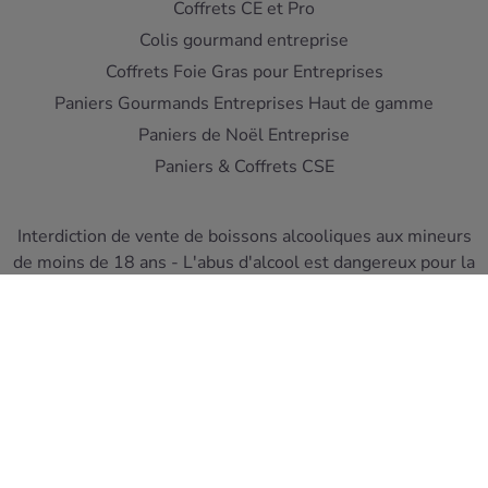
Coffrets CE et Pro
Colis gourmand entreprise
Coffrets Foie Gras pour Entreprises
Paniers Gourmands Entreprises Haut de gamme
Paniers de Noël Entreprise
Paniers & Coffrets CSE
Interdiction de vente de boissons alcooliques aux mineurs
de moins de 18 ans - L'abus d'alcool est dangereux pour la
santé
A consommer avec moderation
Pour votre sante, mangez au moins cinq fruits et legumes
par jour ! www.mangerbouger.fr
Copyright © Cellier du Périgord 2026. Réalisation et éco-
conception
DIOQA
.
Les Conditions de ventes
-
Mentions Légales
-
Protection