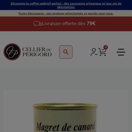
Découvrez le coffret apéritif parfait : des saucissons artisanaux et leur set de
dégustation.
Packs Découverte : des produits sélectionnés et pensés pour vous.
Livraison offerte dès
79€
0
search