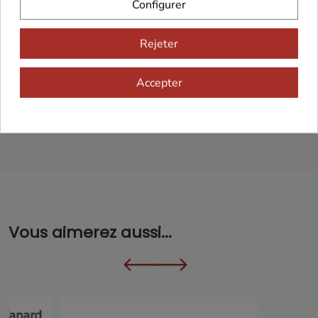
Configurer
Franco de port 79€
Livraison 24h/48h
Rejeter
Accepter
Cadeaux dès 99€
Vous aimerez aussi...
 Canard