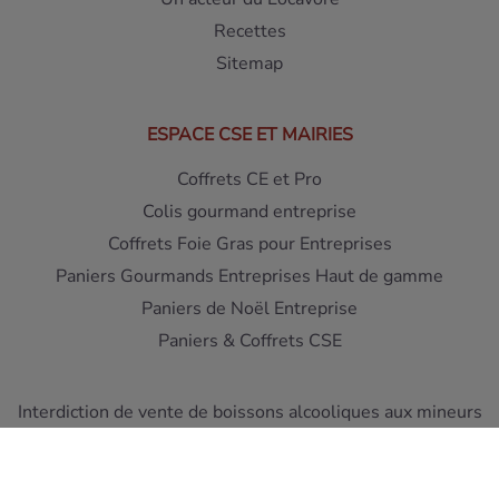
Recettes
Sitemap
ESPACE CSE ET MAIRIES
Coffrets CE et Pro
Colis gourmand entreprise
Coffrets Foie Gras pour Entreprises
Paniers Gourmands Entreprises Haut de gamme
Paniers de Noël Entreprise
Paniers & Coffrets CSE
Interdiction de vente de boissons alcooliques aux mineurs
de moins de 18 ans - L'abus d'alcool est dangereux pour la
santé
A consommer avec moderation