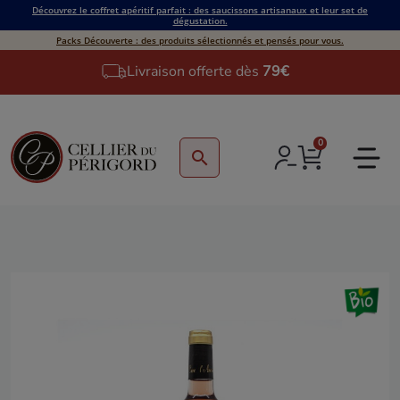
Découvrez le coffret apéritif parfait : des saucissons artisanaux et leur set de
dégustation.
Packs Découverte : des produits sélectionnés et pensés pour vous.
Livraison offerte dès
79€
0
search