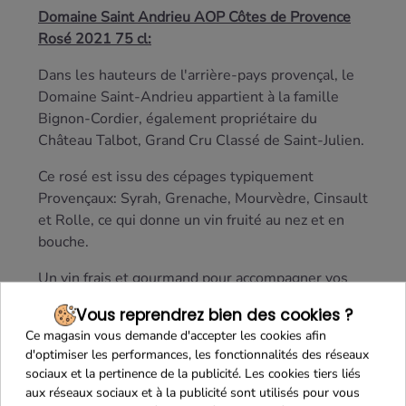
Domaine Saint Andrieu AOP Côtes de Provence
Rosé 2021 75 cl:
Dans les hauteurs de l'arrière-pays provençal, le
Domaine Saint-Andrieu appartient à la famille
Bignon-Cordier, également propriétaire du
Château Talbot, Grand Cru Classé de Saint-Julien.
Ce rosé est issu des cépages typiquement
Provençaux: Syrah, Grenache, Mourvèdre, Cinsault
et Rolle, ce qui donne un vin fruité au nez et en
bouche.
Un vin frais et gourmand pour accompagner vos
plats d'été tels que grillades de viande, poissons
Vous reprendrez bien des cookies ?
ou légumes, tomates farcies, tian de légumes.
Ce magasin vous demande d'accepter les cookies afin
d'optimiser les performances, les fonctionnalités des réseaux
sociaux et la pertinence de la publicité. Les cookies tiers liés
aux réseaux sociaux et à la publicité sont utilisés pour vous