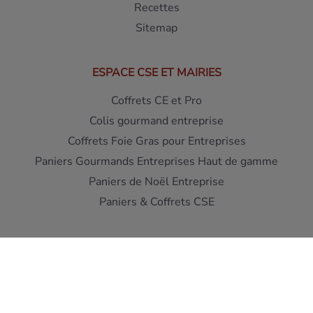
Recettes
Sitemap
ESPACE CSE ET MAIRIES
Coffrets CE et Pro
Colis gourmand entreprise
Coffrets Foie Gras pour Entreprises
Paniers Gourmands Entreprises Haut de gamme
Paniers de Noël Entreprise
Paniers & Coffrets CSE
Interdiction de vente de boissons alcooliques aux mineurs
de moins de 18 ans - L'abus d'alcool est dangereux pour la
santé
A consommer avec moderation