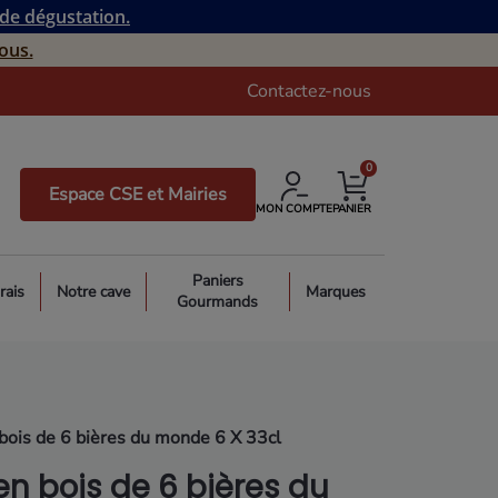
 de dégustation.
ous.
Contactez-nous
0
Espace CSE et Mairies
MON COMPTE
PANIER
Paniers
rais
Notre cave
Marques
Gourmands
bois de 6 bières du monde 6 X 33cl
en bois de 6 bières du