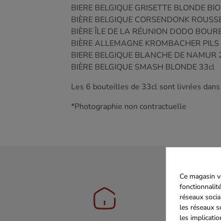
BIERE BELGIQUE GRISETTE BLONDE BIO
BIÈRE BELGIQUE CORSENDONK ROUSSE
BIÈRE ÎLE DE LA RÉUNION DODO BOUR
BIÈRE ALLEMAGNE KROMBACHER PILS 
BIERE BELGIQUE BLANCHE DE NAMUR 2
BIÈRE BELGIQUE SMASH BLONDE 33cl
Les 6 bouteilles de 33cl sont livrées dans 
*Photographie non contractuelle
Ce magasin vo
fonctionnalité
réseaux socia
les réseaux s
les implicati