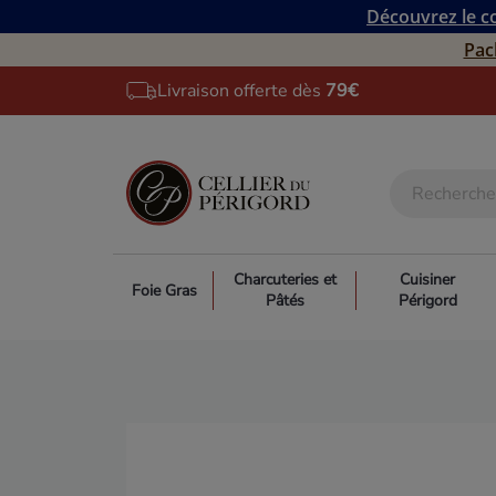
Découvrez le co
Pac
Livraison offerte dès
79€
Charcuteries et
Cuisiner
Foie Gras
Pâtés
Périgord