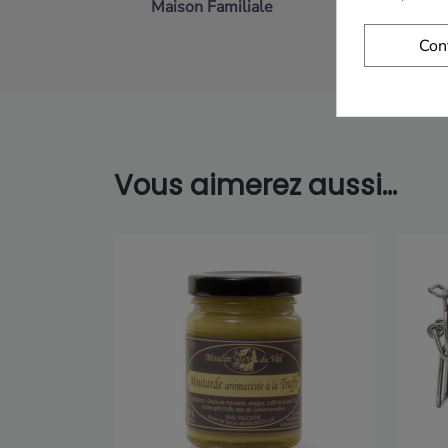
Maison Familiale
Paiement 
Con
Vous aimerez aussi...