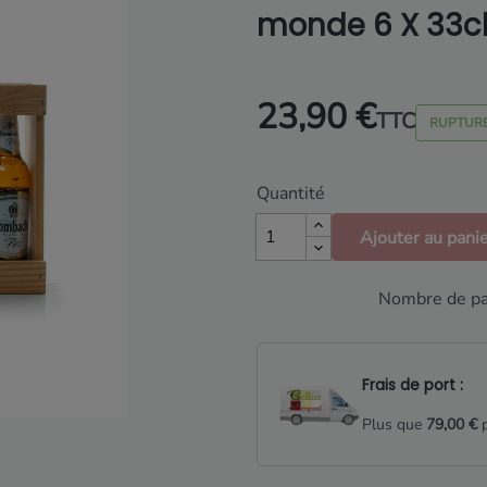
monde 6 X 33c
23,90 €
TTC
RUPTURE
Quantité
Ajouter au pani
Nombre de par
Frais de port :
Plus que
79,00 €
p