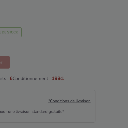
l
 DE STOCK
er
ts :
6
Conditionnement :
198cl
*Conditions de livraison
our une livraison standard gratuite*