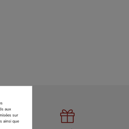
es
iés aux
imisées sur
s ainsi que