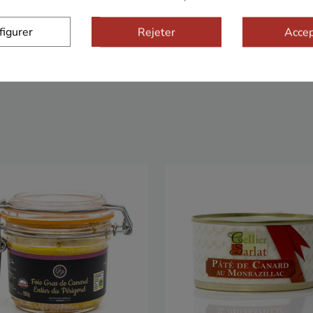
Sécurisé
Franco de port 79€
Livrais
figurer
Rejeter
Accep