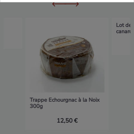
Lot de
canard.
Trappe Echourgnac à la Noix
300g
12,50 €