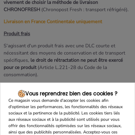
vivement de choisir la méthode de livraison
CHRONOFRESH
(Chronopost Fresh : transport réfrigéré).
Livraison en France Continentale uniquement
Produit frais
S'agissant d'un produit frais avec une DLC courte et
nécessitant des moyens de conservation et de transport
spécifiques,
le droit de rétractation ne peut être exercé
pour ce produit
(Article L.221-28 du Code de la
consommation).
En savoir plus
Vous reprendrez bien des cookies ?
Ce magasin vous demande d'accepter les cookies afin
d'optimiser les performances, les fonctionnalités des réseaux
sociaux et la pertinence de la publicité. Les cookies tiers liés
aux réseaux sociaux et à la publicité sont utilisés pour vous
offrir des fonctionnalités optimisées sur les réseaux sociaux,
ainsi que des publicités personnalisées. Acceptez-vous ces