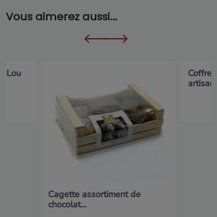
Vous aimerez aussi...
r Lou
Coffret
artisana
Cagette assortiment de
chocolat...