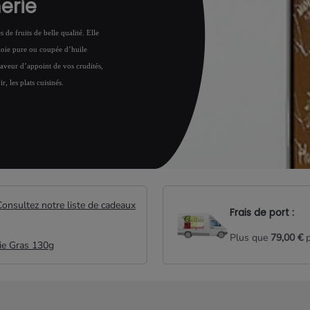
erie
s de fruits de belle qualité. Elle
ploie pure ou coupée d’huile
 saveur d’appoint de vos crudités,
 les plats cuisinés.
 de salade, tomates,
rfumer les plats
oupes de légumes...).
Consultez notre liste de cadeaux
Frais de port :
Plus que
79,00 €
p
ie Gras 130g