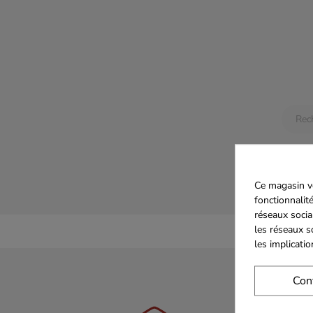
Aucun
Restez 
ajoutés
Ce magasin vo
fonctionnalité
réseaux socia
les réseaux s
les implicati
Con