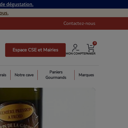
 de dégustation.
ous.
Contactez-nous
0
Espace CSE et Mairies
MON COMPTE
PANIER
Paniers
rais
Notre cave
Marques
Gourmands