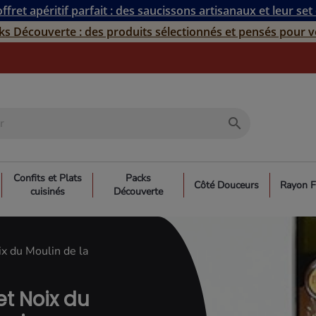
ffret apéritif parfait : des saucissons artisanaux et leur set
ks Découverte : des produits sélectionnés et pensés pour v
search
Confits et Plats
Packs
Côté Douceurs
Rayon F
cuisinés
Découverte
ix du Moulin de la
et Noix du