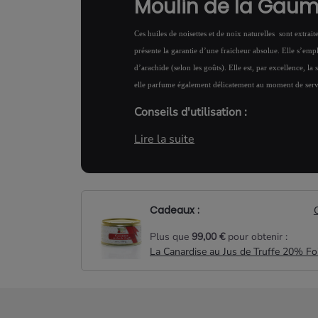
Moulin de la Gaum
Ces huiles de noisettes et de noix naturelles sont extraite
présente la garantie d’une fraicheur absolue. Elle s’em
d’arachide (selon les goûts). Elle est, par excellence, la
elle parfume également délicatement au moment de servir,
Conseils d'utilisation :
Lire la suite
A utiliser pour les assaisonnements
asperges, salades vertes et pour pa
cuisinés haricots blancs cuisinés, s
Cadeaux :
Plus que
99,00 €
pour obtenir :
La Canardise au Jus de Truffe 20% Fo