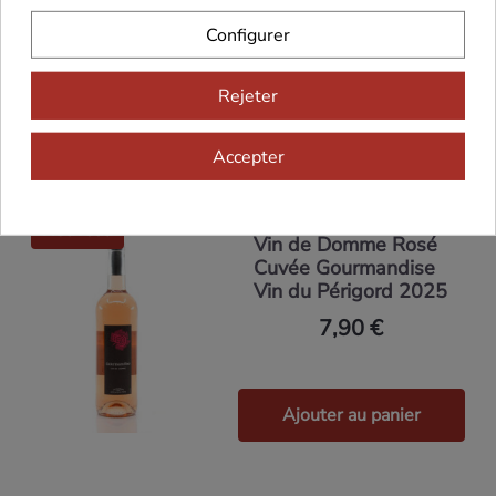
75cl
Configurer
7,90 €
Rejeter
Ajouter au panier
Accepter
Nouveau
Vin de Domme Rosé
Cuvée Gourmandise
Vin du Périgord 2025
7,90 €
Ajouter au panier