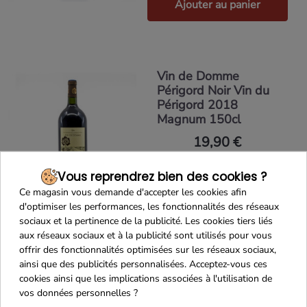
Ajouter au panier
Vin de Domme
Périgord Noir Vin du
Périgord 2018
Magnum 150cl
19,90 €
Vous reprendrez bien des cookies ?
Ce magasin vous demande d'accepter les cookies afin
Ajouter au panier
d'optimiser les performances, les fonctionnalités des réseaux
sociaux et la pertinence de la publicité. Les cookies tiers liés
aux réseaux sociaux et à la publicité sont utilisés pour vous
offrir des fonctionnalités optimisées sur les réseaux sociaux,
ainsi que des publicités personnalisées. Acceptez-vous ces
Vin de Domme Rose
cookies ainsi que les implications associées à l'utilisation de
Cuvée Gourmandise
vos données personnelles ?
Vin du Périgord 2023