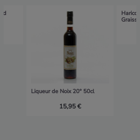
ard
Haricot
Graisse.
Liqueur de Noix 20° 50cl
15,95 €