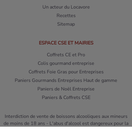
Un acteur du Locavore
Recettes
Sitemap
ESPACE CSE ET MAIRIES
Coffrets CE et Pro
Colis gourmand entreprise
Coffrets Foie Gras pour Entreprises
Paniers Gourmands Entreprises Haut de gamme
Paniers de Noël Entreprise
Paniers & Coffrets CSE
Interdiction de vente de boissons alcooliques aux mineurs
de moins de 18 ans - L'abus d'alcool est dangereux pour la
santé