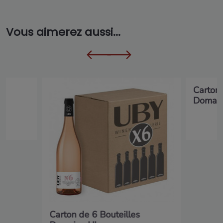
Vous aimerez aussi...
ne
Carton 
Domain
Carton de 6 Bouteilles