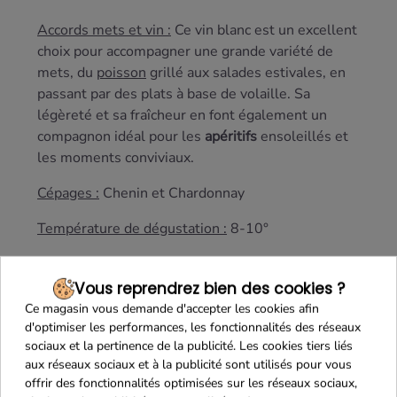
Accords mets et vin :
Ce vin blanc est un excellent
choix pour accompagner une grande variété de
mets, du
poisson
grillé aux salades estivales, en
passant par des plats à base de volaille. Sa
légèreté et sa fraîcheur en font également un
compagnon idéal pour les
apéritifs
ensoleillés et
les moments conviviaux.
Cépages :
Chenin et Chardonnay
Température de dégustation :
8-10°
Garde :
2 à 3ans
Vous reprendrez bien des cookies ?
Ce magasin vous demande d'accepter les cookies afin
d'optimiser les performances, les fonctionnalités des réseaux
sociaux et la pertinence de la publicité. Les cookies tiers liés
aux réseaux sociaux et à la publicité sont utilisés pour vous
offrir des fonctionnalités optimisées sur les réseaux sociaux,