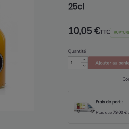
25cl
10,05 €
TTC
RUPTURE
Quantité
Ajouter au pani
Con
Frais de port :
Plus que
79,00 €
p