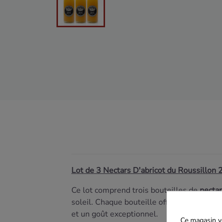
Lot de 3 Nectars D'abricot du Roussillon 
Ce lot comprend trois bouteilles de
nectar
soleil. Chaque bouteille offre un nectar au
et un goût exceptionnel.
Ce magasin vo