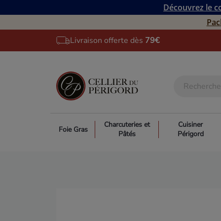
Découvrez le co
Pac
Livraison offerte dès
79€
Charcuteries et
Cuisiner
Foie Gras
Pâtés
Périgord