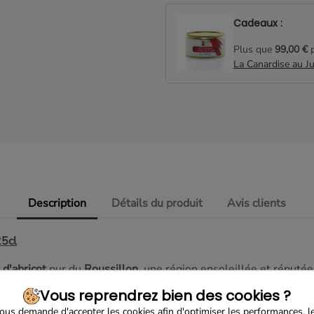
Cadeaux :
Plus que
99,00 €
p
La Canardise au J
Description
Détails du produit
Avis clients
25cl
 d'abricot
pur du
Roussillon
, une région ensoleillée et réputé
thentique, élaboré à partir d'abricots mûris à point,
cueillis à l
Vous reprendrez bien des cookies ?
us demande d'accepter les cookies afin d'optimiser les performances, l