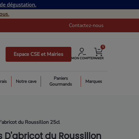
 de dégustation.
ous.
Contactez-nous
0
Espace CSE et Mairies
MON COMPTE
PANIER
Paniers
rais
Notre cave
Marques
Gourmands
'abricot du Roussillon 25cl
s D'abricot du Roussillon