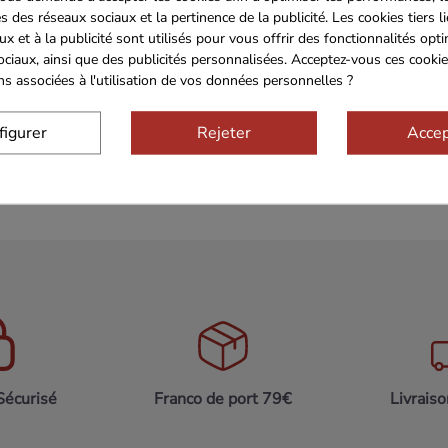
s des réseaux sociaux et la pertinence de la publicité. Les cookies tiers l
qué sans conservateurs ni colorants artificiels, préservant ainsi
ux et à la publicité sont utilisés pour vous offrir des fonctionnalités opt
gèrement acidulée font de cette boisson un véritable régal pou
ociaux, ainsi que des publicités personnalisées. Acceptez-vous ces cookie
ons associées à l'utilisation de vos données personnelles ?
e pour une consommation individuelle, parfaite pour un moment 
figurer
Rejeter
Accep
ccompagner un goûter. Ce lot vous permet de profiter de ce nec
vos proches.
Sécurisé
Franco de port 79€
Livrais