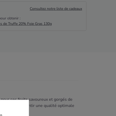
Consultez notre liste de cadeaux
our obtenir :
us de Truffe 20% Foie Gras 130g
e pour ses fruits savoureux et gorgés de
a main
pour garantir une qualité optimale
es