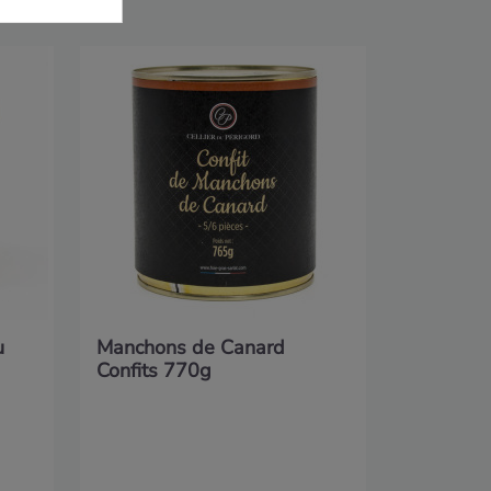
Terrine 
u
Manchons de Canard
Confits 770g