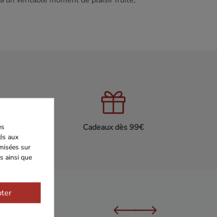
un véritable moment de plaisir fruité,
es
on 24h/48h
Cadeaux dès 99€
iés aux
imisées sur
s ainsi que
ter