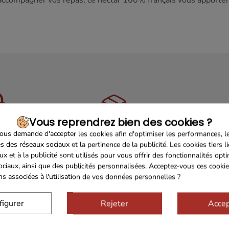
ccompagner vos repas, ce nectar 100% français vous apportera 
Vous reprendrez bien des cookies ?
us demande d'accepter les cookies afin d'optimiser les performances, l
Sécurisé
Franco de port 79€
Livrais
s des réseaux sociaux et la pertinence de la publicité. Les cookies tiers l
ux et à la publicité sont utilisés pour vous offrir des fonctionnalités opt
ociaux, ainsi que des publicités personnalisées. Acceptez-vous ces cookie
ons associées à l'utilisation de vos données personnelles ?
figurer
Rejeter
Accep