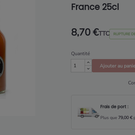
France 25cl
8,70 €
TTC
RUPTURE D
Quantité
Ajouter au pani
Con
Frais de port :
Plus que
79,00 €
p