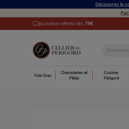
Découvrez le co
Pac
Livraison offerte dès
79€
Charcuteries et
Cuisiner
Foie Gras
Pâtés
Périgord