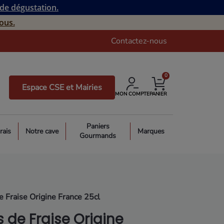
 de dégustation.
ous.
Contactez-nous
0
Espace CSE et Mairies
MON COMPTE
PANIER
Paniers
rais
Notre cave
Marques
Gourmands
e Fraise Origine France 25cl
s de Fraise Origine