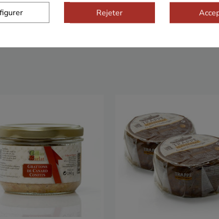
figurer
Rejeter
Accep