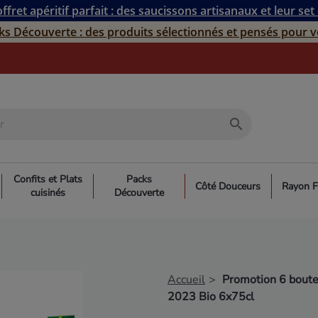
ffret apéritif parfait : des saucissons artisanaux et leur set
ks Découverte : des produits sélectionnés et pensés pour v
search
Confits et Plats
Packs
Côté Douceurs
Rayon F
cuisinés
Découverte
Accueil
Promotion 6 boute
2023 Bio 6x75cl