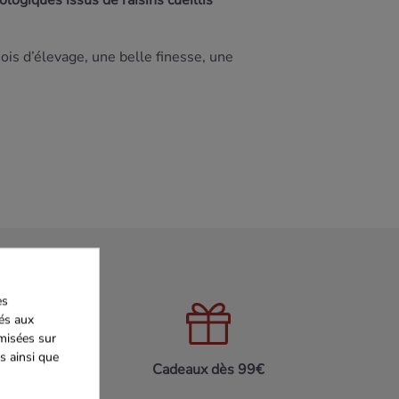
iologiques issus de raisins cueillis
mois d’élevage, une belle finesse, une
es
iés aux
imisées sur
s ainsi que
on 24h/48h
Cadeaux dès 99€