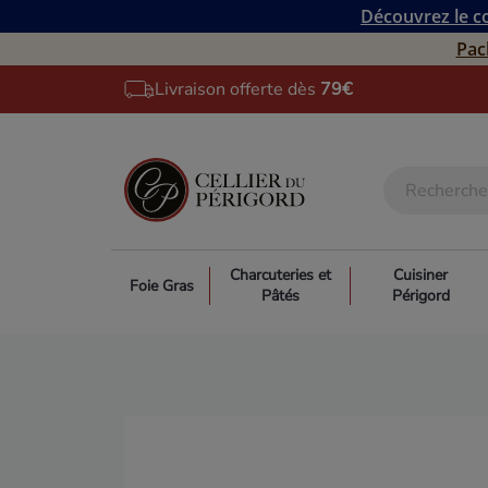
Découvrez le co
Pac
Livraison offerte dès
79€
Charcuteries et
Cuisiner
Foie Gras
Pâtés
Périgord