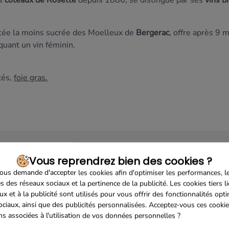
es
côteaux de Rosette
depuis 1886, se distingue par ses
vins b
utée la moins sucrée des Moelleux de
Bergerac
, offre après 9 
quant un vin féminin.
ités,
foie gras
.
Vous reprendrez bien des cookies ?
us demande d'accepter les cookies afin d'optimiser les performances, l
s des réseaux sociaux et la pertinence de la publicité. Les cookies tiers l
ux et à la publicité sont utilisés pour vous offrir des fonctionnalités opt
ociaux, ainsi que des publicités personnalisées. Acceptez-vous ces cookie
Sécurisé
Franco de port 79€
Livrais
ons associées à l'utilisation de vos données personnelles ?