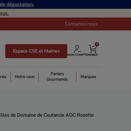
 de dégustation.
ous.
Contactez-nous
0
Espace CSE et Mairies
MON COMPTE
PANIER
Paniers
rais
Notre cave
Marques
Gourmands
illes de Domaine de Coutancie AOC Rosette