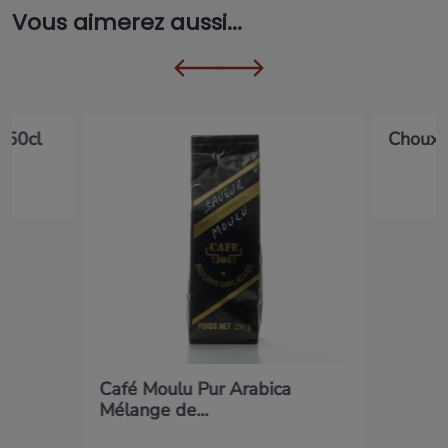
Vous aimerez aussi...
 50cl
Choux f
Café Moulu Pur Arabica
Mélange de...