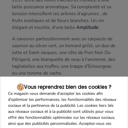
2017 offre des notes fraîches et fruitées, d'une
belle puissance aromatique. Sa complexité et sa
tension intensifient les arômes d'agrumes , de
fruits exotiques et de fleurs blanches. Un vin
élégant et insolite, d'une belle
Amplitude
.
A savourer particulièrement avec un carpaccio de
saumon au citron vert, un homard grillé, un duo de
lotte et Saint-Jacques, une côte de Porc Noir Du
Périgord, une blanquette de veau à l'ancienne, des
tagliatelles aux truffes, une trappe d'Échourgnac
ou une tomme de vache.
Vous reprendrez bien des cookies ?
Ce magasin vous demande d'accepter les cookies afin
d'optimiser les performances, les fonctionnalités des réseaux
sociaux et la pertinence de la publicité. Les cookies tiers liés
aux réseaux sociaux et à la publicité sont utilisés pour vous
offrir des fonctionnalités optimisées sur les réseaux sociaux,
ainsi que des publicités personnalisées. Acceptez-vous ces