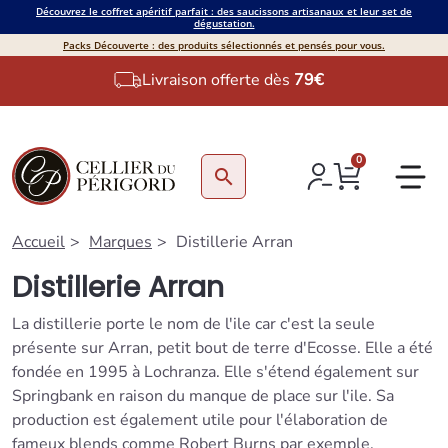
Découvrez le coffret apéritif parfait : des saucissons artisanaux et leur set de
dégustation.
Packs Découverte : des produits sélectionnés et pensés pour vous.
Livraison offerte dès
79€
0
search
Accueil
Marques
Distillerie Arran
Distillerie Arran
La distillerie porte le nom de l'ile car c'est la seule
présente sur Arran, petit bout de terre d'Ecosse. Elle a été
fondée en 1995 à Lochranza. Elle s'étend également sur
Springbank en raison du manque de place sur l'ile. Sa
production est également utile pour l'élaboration de
fameux blends comme Robert Burns par exemple.