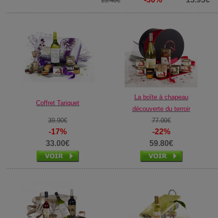
23.40€
La boîte à chapeau
Coffret Tariquet
découverte du terroir
39.90€
77.00€
-17%
-22%
33.00€
59.80€