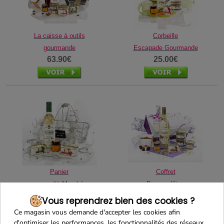
La caisse à outils
Corbeille
gourmande
Escapade Gourmande
63.90€
25.00€
Panier
Coffret
mon p'tit Marché
Bonnes fêtes
25.80€
34.00€
Vous reprendrez bien des cookies ?
Ce magasin vous demande d'accepter les cookies afin
d'optimiser les performances, les fonctionnalités des réseaux