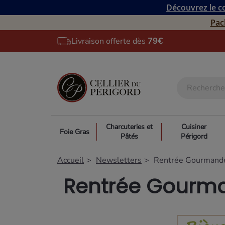
Découvrez le co
Pac
Livraison offerte dès
79€
Charcuteries et
Cuisiner
Foie Gras
Pâtés
Périgord
Accueil
Newsletters
Rentrée Gourmand
Rentrée Gourm