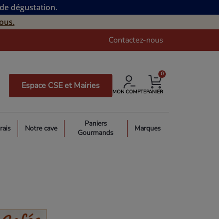
 de dégustation.
ous.
Contactez-nous
0
Espace CSE et Mairies
MON COMPTE
PANIER
Paniers
rais
Notre cave
Marques
Gourmands