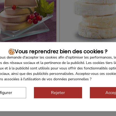
rée, nous avons choisi de vous faire passer un petit moment aux airs de vac
Vous reprendrez bien des cookies ?
sélection de bières artisanales du Périgord.
us demande d'accepter les cookies afin d'optimiser les performances, l
s des réseaux sociaux et la pertinence de la publicité. Les cookies tiers l
asseries qui n'ont rien à envier aux grandes lorsque l'on découvre leurs bière
ux et à la publicité sont utilisés pour vous offrir des fonctionnalités opt
es unes que les autres. Et pour le partager, quoi de mieux qu'un petit plate
ociaux, ainsi que des publicités personnalisées. Acceptez-vous ces cookie
locaux au goût si caractéristique de notre belle région.
ons associées à l'utilisation de vos données personnelles ?
t déjà repris le travail, notre gamme de cafés torrifiés par la brulerie Sarlad
figurer
Rejeter
Accep
l'énergie pour bien démarrer la journée.
z notre foie gras de canard en promotion et profitez de ce produit d'exception