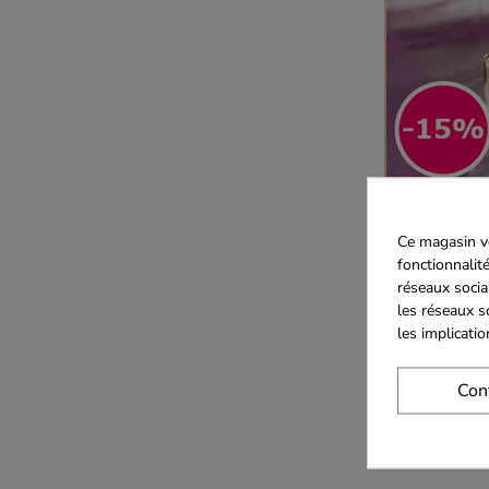
Pour cette rent
Ce magasin vo
fonctionnalité
Des micro-br
réseaux socia
savoureuses l
les réseaux s
les implicati
Pour ceux qui on
Con
Enfin, découvre