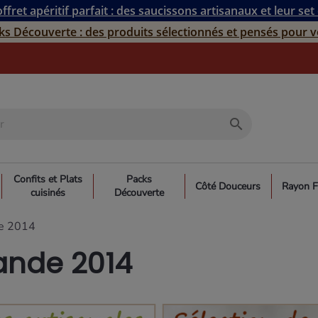
ffret apéritif parfait : des saucissons artisanaux et leur set
ks Découverte : des produits sélectionnés et pensés pour v
search
Confits et Plats
Packs
Côté Douceurs
Rayon F
cuisinés
Découverte
e 2014
ande 2014