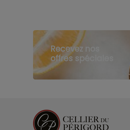
Recevez nos
offres spéciales