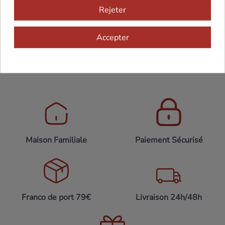
Camembert, ainsi que volaille rôtie ou légumes
Rejeter
confits.
Accepter
Maison Familiale
Paiement Sécurisé
Franco de port 79€
Livraison 24h/48h