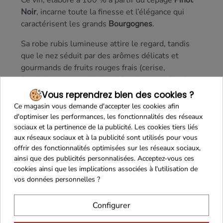
Ce vin, élaboré à 100 % à partir du cépage
Pinot
Noir
, incarne toute la finesse et l’élégance qui
caractérisent les grands
Bourgognes
.
Sa robe rubis lumineuse attire le regard, tandis
que le nez séduit par des arômes délicats et
gourmands de fruits rouges frais (cerise,
framboise et groseille) enrichis de notes florales
subtiles et d’une légère touche épicée, reflet d’un
Vous reprendrez bien des cookies ?
terroir riche et authentique.
Ce magasin vous demande d'accepter les cookies afin
En bouche, il exprime une belle rondeur et une
d'optimiser les performances, les fonctionnalités des réseaux
fraîcheur équilibrée, avec des tanins fins qui
sociaux et la pertinence de la publicité. Les cookies tiers liés
aux réseaux sociaux et à la publicité sont utilisés pour vous
soutiennent la gourmandise du fruit sans en
offrir des fonctionnalités optimisées sur les réseaux sociaux,
masquer la délicatesse. La finale est longue,
ainsi que des publicités personnalisées. Acceptez-vous ces
élégante et offre une agréable sensation de
cookies ainsi que les implications associées à l'utilisation de
pureté.
vos données personnelles ?
Ce Bourgogne accompagne parfaitement
viandes
Configurer
blanches ou rouges grillées
,
charcuteries fines
,
fromages
à pâte molle comme le Brie ou le