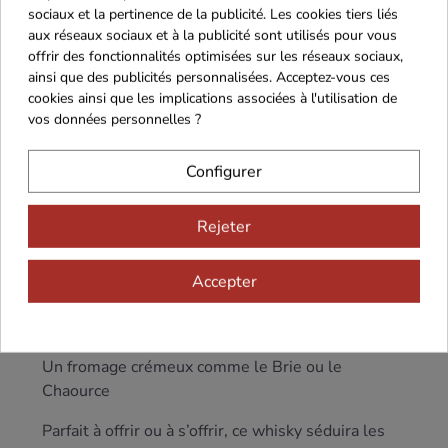
À déguster pur, légèrement tempéré, dans un
sociaux et la pertinence de la publicité. Les cookies tiers liés
verre adapté de type Glencairn.
aux réseaux sociaux et à la publicité sont utilisés pour vous
offrir des fonctionnalités optimisées sur les réseaux sociaux,
Peut également s’apprécier avec quelques
ainsi que des publicités personnalisées. Acceptez-vous ces
gouttes d’eau pour en libérer toute la complexité
cookies ainsi que les implications associées à l'utilisation de
aromatique. Idéal à 18°C.
vos données personnelles ?
Accords gourmands
Configurer
The Irishman Single Malt se marie à merveille
avec :
Rejeter
Un cake aux fruits secs ou une tarte aux pommes
Accepter
caramélisées
Un
foie gras
poêlé accompagné d’un chutney
Un fromage crémeux comme le Brie ou le
Chaource
Parfait à offrir ou à s’offrir, ce whisky séduira les