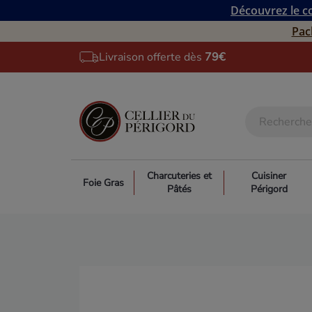
Découvrez le co
Pac
Livraison offerte dès
79€
Charcuteries et
Cuisiner
Foie Gras
Pâtés
Périgord