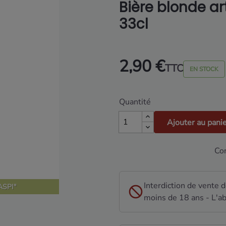
Bière blonde a
33cl
2,90 €
TTC
EN STOCK
Quantité
Ajouter au pani
Con
Interdiction de vente 
SPI"
moins de 18 ans - L'ab