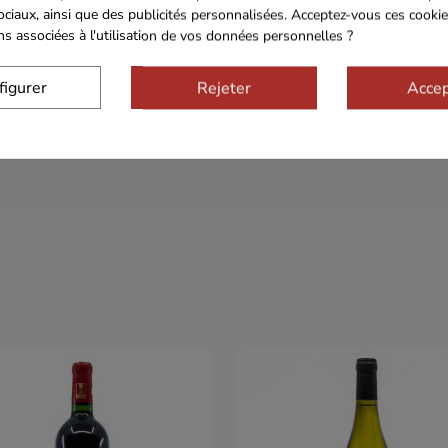
ociaux, ainsi que des publicités personnalisées. Acceptez-vous ces cookie
ons associées à l'utilisation de vos données personnelles ?
figurer
Rejeter
Accep
Sécurisé
Franco de port 79€
Livrais