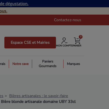
 de dégustation.
ous.
Contactez-nous
0
Espace CSE et Mairies
MON COMPTE
PANIER
Paniers
rais
Notre cave
Marques
Gourmands
es
Bières artisanales : le savoir-faire
Bière blonde artisanale domaine UBY 33cl