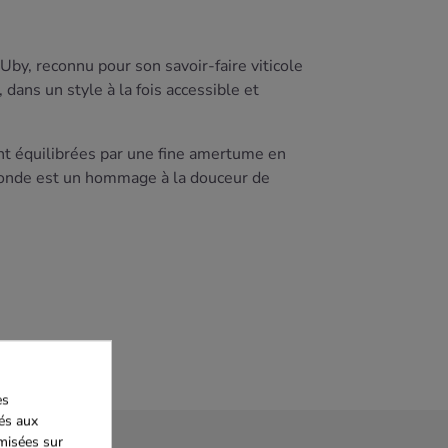
by, reconnu pour son savoir-faire viticole
ans un style à la fois accessible et
ent équilibrées par une fine amertume en
blonde est un hommage à la douceur de
es
iés aux
imisées sur