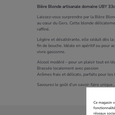
Bière Blonde artisanale domaine UBY 33c
Laissez-vous surprendre par la Bière Blond
au cœur du Gers. Cette blonde délicatement
raffiné.
Légère et désaltérante, elle séduit dès la
fin de bouche. Idéale en apéritif ou pour
vivre gasconne.
Alcool modéré – pour un plaisir tout en l
Brassée localement avec passion
Arômes frais et délicats, parfaits pour les
Savourez le goût d’un savoir-faire unique
Ce magasin vo
fonctionnalité
réseaux socia