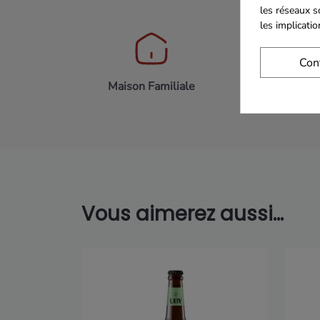
les réseaux s
les implicati
Con
Maison Familiale
Paiement 
Vous aimerez aussi...