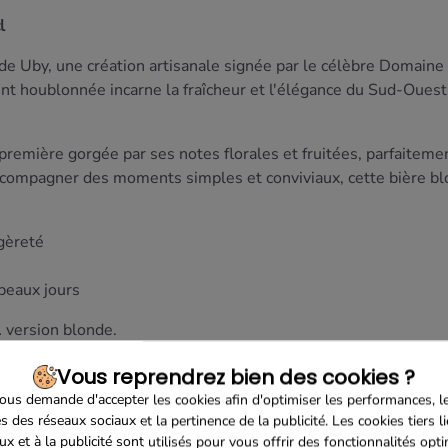
l
e Uby, une création artisanale signée par le célèbre Domaine U
 houblonnée incarne la fraîcheur et l'élégance du Sud-Ouest, d
 première gorgée par ses notes florales et fruitées, parfaitem
 accompagner des moments simples et conviviaux, cette bière 
égèreté
 beaux jours
… version blonde.
Vous reprendrez bien des cookies ?
us demande d'accepter les cookies afin d'optimiser les performances, l
s des réseaux sociaux et la pertinence de la publicité. Les cookies tiers l
ux et à la publicité sont utilisés pour vous offrir des fonctionnalités opt