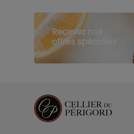
Recevez nos
offres spéciales