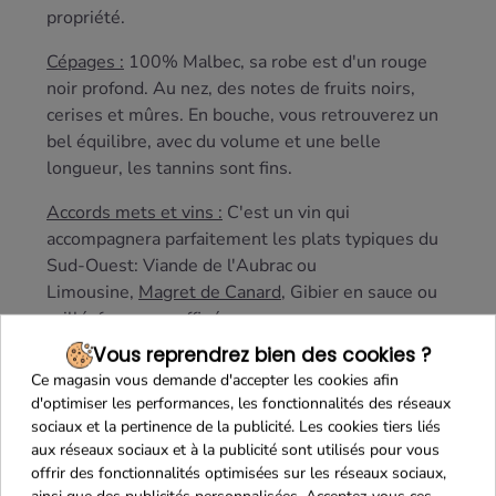
propriété.
Cépages :
100% Malbec, sa robe est d'un rouge
noir profond. Au nez, des notes de fruits noirs,
cerises et mûres. En bouche, vous retrouverez un
bel équilibre, avec du volume et une belle
longueur, les tannins sont fins.
Accords mets et vins :
C'est un vin qui
accompagnera parfaitement les plats typiques du
Sud-Ouest: Viande de l'Aubrac ou
Limousine,
Magret de Canard
, Gibier en sauce ou
grillé,
fromages affinés
.
Vous reprendrez bien des cookies ?
Ce magasin vous demande d'accepter les cookies afin
d'optimiser les performances, les fonctionnalités des réseaux
sociaux et la pertinence de la publicité. Les cookies tiers liés
aux réseaux sociaux et à la publicité sont utilisés pour vous
offrir des fonctionnalités optimisées sur les réseaux sociaux,
ainsi que des publicités personnalisées. Acceptez-vous ces