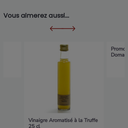
Vous aimerez aussi...
r
Promoti
Domaine
Vinaigre Aromatisé à la Truffe
25 cl