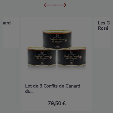
anard
Les Go
Rosé 7
Lot de 3 Confits de Canard
du...
79,50 €