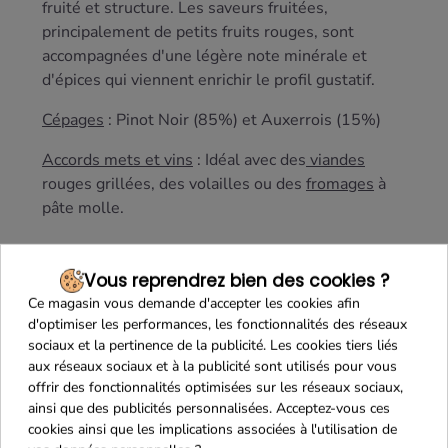
fruité et structure. Les saveurs fruitées,
principalement de petits fruits rouges, sont
accompagnées d'une légère note minérale et
d'épices qui viennent enrichir le profil gustatif.
Cépages
: Pinot Noir (85%) et Auxerrois (15%)
Accords mets et vins
: Idéal avec des
viandes
rouges grillées, des volailles ou des
fromages
à
pâte molle.
Vous reprendrez bien des cookies ?
Ce magasin vous demande d'accepter les cookies afin
d'optimiser les performances, les fonctionnalités des réseaux
sociaux et la pertinence de la publicité. Les cookies tiers liés
aux réseaux sociaux et à la publicité sont utilisés pour vous
offrir des fonctionnalités optimisées sur les réseaux sociaux,
ainsi que des publicités personnalisées. Acceptez-vous ces
cookies ainsi que les implications associées à l'utilisation de
Maison Familiale
Paiement Sécurisé