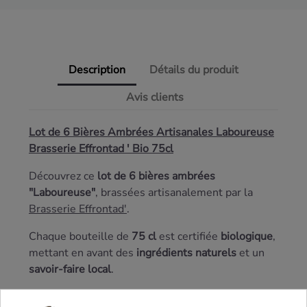
Description
Détails du produit
Avis clients
Lot de 6 Bières Ambrées Artisanales Laboureuse
Brasserie Effrontad ' Bio 75cl
Découvrez ce
lot de 6 bières ambrées
"Laboureuse"
, brassées artisanalement par la
Brasserie Effrontad'
.
Chaque bouteille de
75 cl
est certifiée
biologique
,
mettant en avant des
ingrédients naturels
et un
savoir-faire local
.
La
Laboureuse
se distingue par sa
robe ambrée