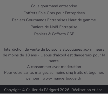
Colis gourmand entreprise
Coffrets Foie Gras pour Entreprises
Paniers Gourmands Entreprises Haut de gamme
Paniers de Noël Entreprise
Paniers & Coffrets CSE
Interdiction de vente de boissons alcooliques aux mineurs
de moins de 18 ans - L'abus d'alcool est dangereux pour la
santé
A consommer avec moderation
Pour votre sante, mangez au moins cinq fruits et legumes
par jour ! www.mangerbouger.fr
Copyright © Cellier du Périgord 2026. Réalisation et éco-
conception
DIOQA
.
Les Conditions de ventes
-
Mentions Légales
-
Protection
des données
-
Les liens