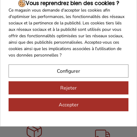
profonde et ses
notes gourmandes de caramel, de
Vous reprendrez bien des cookies ?
fruits secs et de malt torréfié
. Avec une amertume
Ce magasin vous demande d'accepter les cookies afin
d'optimiser les performances, les fonctionnalités des réseaux
douce et équilibrée, cette bière offre une
sociaux et la pertinence de la publicité. Les cookies tiers liés
dégustation riche et pleine de caractère. Idéale
aux réseaux sociaux et à la publicité sont utilisés pour vous
pour accompagner des plats en sauce, des viandes
offrir des fonctionnalités optimisées sur les réseaux sociaux,
grillées ou simplement à partager entre amis.
ainsi que des publicités personnalisées. Acceptez-vous ces
cookies ainsi que les implications associées à l'utilisation de
vos données personnelles ?
Configurer
Rejeter
Accepter
Maison Familiale
Paiement Sécurisé