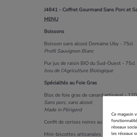
J4841 - Coffret Gourmand Sans Porc et S
MENU
Boissons
Boisson sans alcool Domaine Uby - 75cl
Profil Sauvignon Blanc
Pur jus de raisin BIO du Sud-Ouest - 75cl
Issu de l’Agriculture Biologique
Spécialités au Foie Gras
Bloc de foie gras de canard artisanal - 12
Sans porc, sans alcool
Made in Périgord
Ce magasin vo
fonctionnalité
Confit de cerises noires au piment d’Espel
réseaux socia
les réseaux s
Mini-biscottes artisanales aux figues - 50