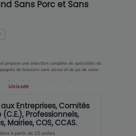
nd Sans Porc et Sans
K
ool propose une sélection complète de spécialités du
agnée de boissons sans alcool et de jus de raisin
 truffe, confit de cerises, biscuits salés, plats
Lire la suite
stive, pensée pour partager un repas de fin d’année
 aux Entreprises, Comités
 (C.E.), Professionnels,
és, Mairies, COS, CCAS.
ables à partir de 10 unites