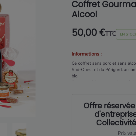
Coffret Gourma
Alcool
50,00 €
TTC
EN STOC
Informations :
Ce coffret sans porc et sans alc
Sud-Ouest et du Périgord, accomp
bio.
Il associe foie gras, tartinade à la
cuisinés et douceurs sucrées.
Une composition généreuse et fe
Offre réservée
convivial.
d'entreprise
Collectivit
Prix val