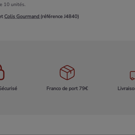
de 10 unités.
et
Colis
Gourmand
(référence J4840)
Sécurisé
Franco de port 79€
Livrais