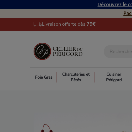
Découvrez le co
Pac
Livraison offerte dès
79€
Charcuteries et
Cuisiner
Foie Gras
Pâtés
Périgord