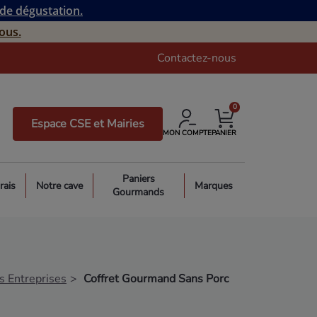
 de dégustation.
ous.
Contactez-nous
0
Espace CSE et Mairies
MON COMPTE
PANIER
Paniers
rais
Notre cave
Marques
Gourmands
 Entreprises
Coffret Gourmand Sans Porc