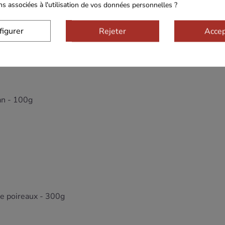
ons associées à l'utilisation de vos données personnelles ?
figurer
Rejeter
Accep
nons grillés - 40g
ean - 100g
de poireaux - 300g