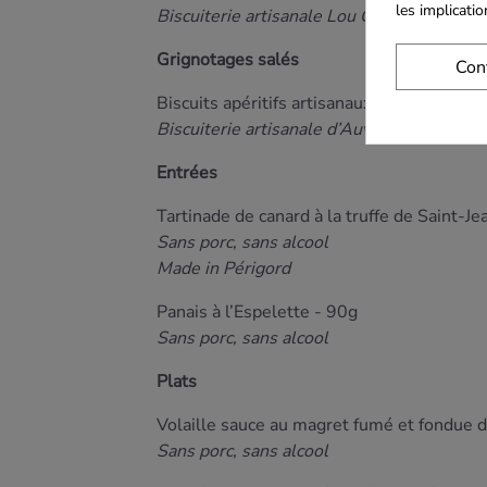
les implicati
Biscuiterie artisanale Lou Cocal
Grignotages salés
Con
Biscuits apéritifs artisanaux Cantal et oig
Biscuiterie artisanale d’Auvergne
Entrées
Tartinade de canard à la truffe de Saint-J
Sans porc, sans alcool
Made in Périgord
Panais à l’Espelette - 90g
Sans porc, sans alcool
Plats
Volaille sauce au magret fumé et fondue 
Sans porc, sans alcool