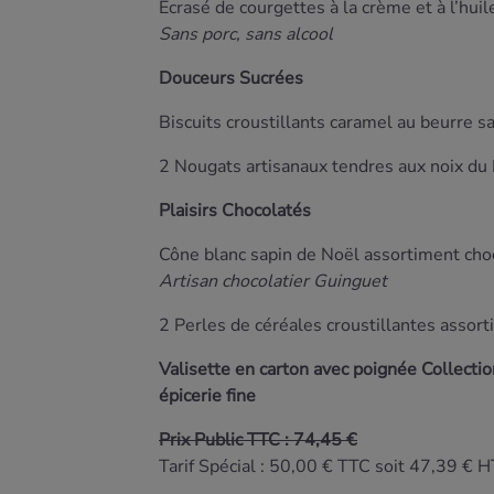
Ecrasé de courgettes à la crème et à l’huil
Sans porc, sans alcool
Douceurs Sucrées
Biscuits croustillants caramel au beurre s
2 Nougats artisanaux tendres aux noix du
Plaisirs Chocolatés
Cône blanc sapin de Noël assortiment choco
Artisan chocolatier Guinguet
2 Perles de céréales croustillantes assorti
Valisette en carton avec poignée Collectio
épicerie fine
Prix Public TTC : 74,45 €
Tarif Spécial : 50,00 € TTC soit 47,39 € H