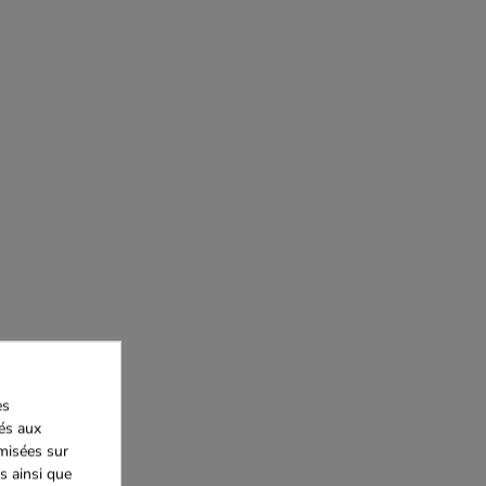
es
iés aux
imisées sur
s ainsi que