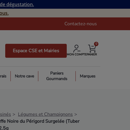
 de dégustation.
ous.
Contactez-nous
0
Espace CSE et Mairies
MON COMPTE
PANIER
Paniers
rais
Notre cave
Marques
Gourmands
isinés
Légumes et Champignons
ffe Noire du Périgord Surgelée (Tuber
2.5g