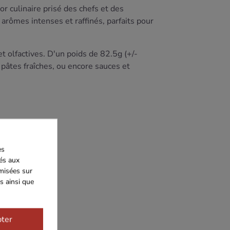
sor culinaire prisé des chefs et des
 arômes intenses et raffinés, parfaits pour
t olfactives. D'un poids de 82.5g (+/-
, pâtes fraîches, ou encore sauces et
es
iés aux
imisées sur
s ainsi que
ter