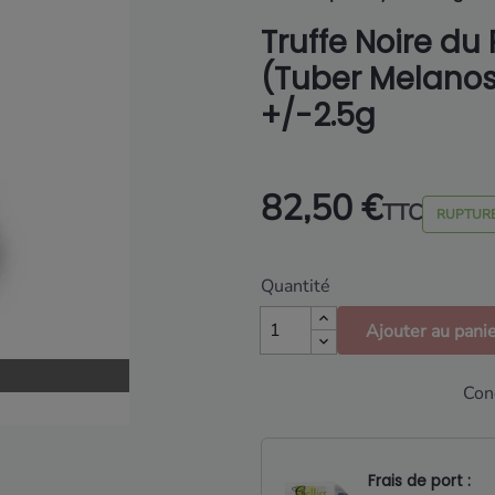
Truffe Noire du
(Tuber Melano
+/-2.5g
82,50 €
TTC
RUPTURE
Quantité
Ajouter au pani
Con
Frais de port :