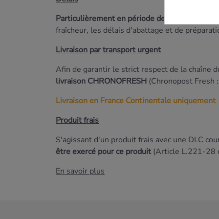
Particulièrement en période de fin d'année, p
fraîcheur, les délais d'abattage et de préparat
Livraison par transport urgent
Afin de garantir le strict respect de la chaîne d
livraison CHRONOFRESH
(Chronopost Fresh : 
Livraison en France Continentale uniquement
Produit frais
S'agissant d'un produit frais avec une DLC co
être exercé pour ce produit
(Article L.221-28 
En savoir plus