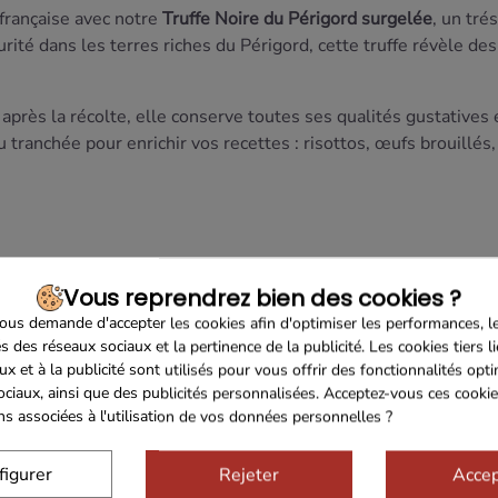
française avec notre
Truffe Noire du Périgord surgelée
, un tré
ité dans les terres riches du Périgord, cette truffe révèle des
ès la récolte, elle conserve toutes ses qualités gustatives e
ou tranchée pour enrichir vos recettes : risottos, œufs brouillés
Vous reprendrez bien des cookies ?
us demande d'accepter les cookies afin d'optimiser les performances, l
r sa fraîcheur et ses arômes
s des réseaux sociaux et la pertinence de la publicité. Les cookies tiers l
ux et à la publicité sont utilisés pour vous offrir des fonctionnalités opt
nement à votre table avec cette truffe noire d'exception.
ociaux, ainsi que des publicités personnalisées. Acceptez-vous ces cookie
ons associées à l'utilisation de vos données personnelles ?
ais
figurer
Rejeter
Accep