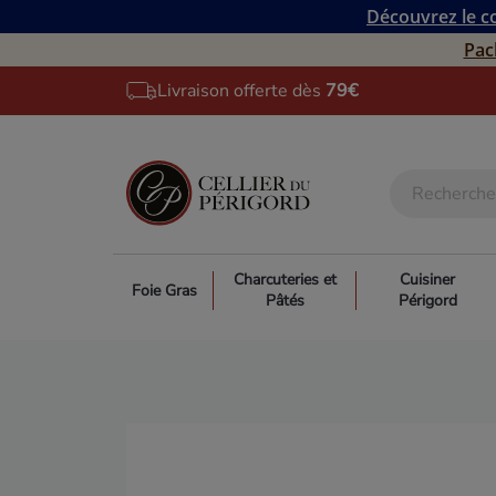
Découvrez le co
Pac
Livraison offerte dès
79€
Charcuteries et
Cuisiner
Foie Gras
Pâtés
Périgord