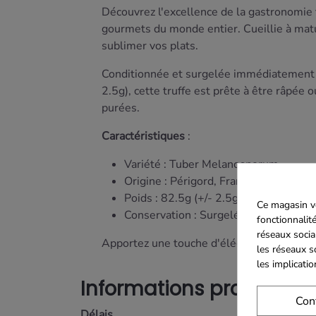
Découvrez l'excellence de la gastronomie 
gourmets du monde entier. Cueillie à matur
sublimer vos plats.
Conditionnée et surgelée immédiatement apr
2.5g), cette truffe est prête à être râpée 
purées.
Caractéristiques
:
Variété : Tuber Melanosporum
Origine : Périgord, France
Poids : 82.5g (+/- 2.5g)
Ce magasin vo
Conservation : Surgelée pour préserve
fonctionnalité
réseaux socia
Apportez une touche d'élégance et de raffi
les réseaux s
les implicati
Informations produits fr
Con
Délais