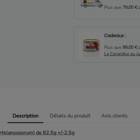
Plus que
79,00 €
p
Cadeaux :
Plus que
99,00 €
p
La Canardise au J
Description
Détails du produit
Avis clients
r Melanosporum) de 82.5g +/-2.5g