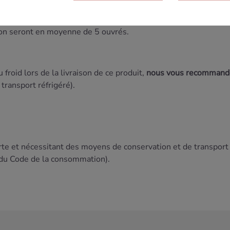
ensez à anticiper vos commandes
. Afin de vous garantir un prod
ion seront
en moyenne de 5 ouvrés.
u froid lors de la livraison de ce produit,
nous vous recommando
transport réfrigéré).
urte et nécessitant des moyens de conservation et de transport
du Code de la consommation).