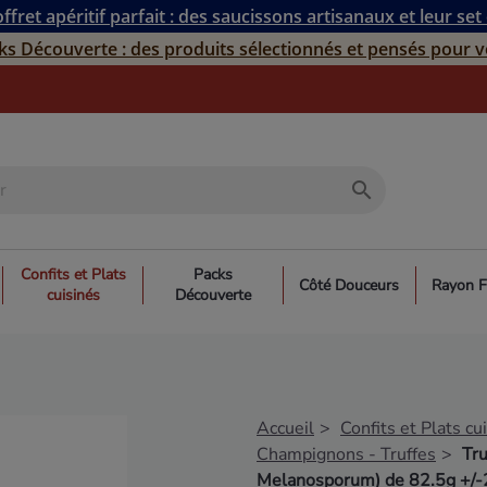
ffret apéritif parfait : des saucissons artisanaux et leur set
ks Découverte : des produits sélectionnés et pensés pour v
search
Confits et Plats
Packs
Côté Douceurs
Rayon F
cuisinés
Découverte
Accueil
Confits et Plats cu
Champignons - Truffes
Tru
Melanosporum) de 82.5g +/-