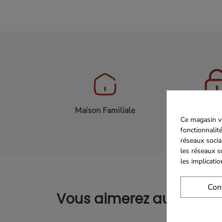
Maison Familiale
Paiement 
Ce magasin vo
fonctionnalité
réseaux socia
les réseaux s
les implicati
Con
Vous aimerez aussi...