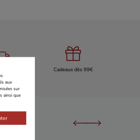
on 24h/48h
Cadeaux dès 99€
es
iés aux
imisées sur
s ainsi que
ter