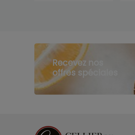
Recevez nos
offres spéciales