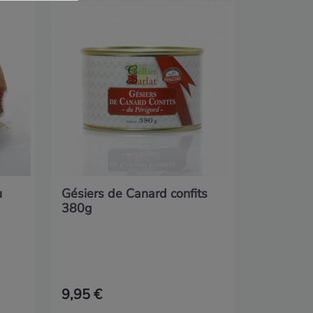
Foie gra
IGP...
u
Gésiers de Canard confits
380g
9,95 €
29,90 €