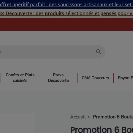
ffret apéritif parfait : des saucissons artisanaux et leur set
ks Découverte : des produits sélectionnés et pensés pour v
search
Confits et Plats
Packs
Côté Douceurs
Rayon F
cuisinés
Découverte
Accueil
Promotion 6 Boute
Promotion 6 Bou