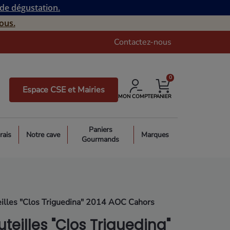
 de dégustation.
ous.
Contactez-nous
0
Espace CSE et Mairies
MON COMPTE
PANIER
Paniers
rais
Notre cave
Marques
Gourmands
illes "Clos Triguedina" 2014 AOC Cahors
teilles "Clos Triguedina"