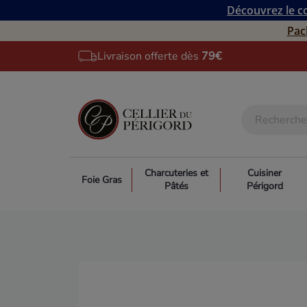
Découvrez le co
Pac
Livraison offerte dès
79€
Charcuteries et
Cuisiner
Foie Gras
Pâtés
Périgord