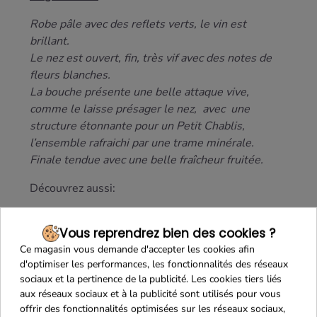
Robe pâle avec des reflets verts, le vin est
brillant.
Le nez est ouvert, fin, très vif avec des notes de
fleurs blanches.
La bouche présente une belle attaque vive,
comme le laisse présager le nez, avec une
structure étonnante pour un Petit Chablis,
l’ensemble rafraichi par une trame minérale.
Finale tendue avec une belle fraîcheur fruitée.
Découvrez aussi:
le
Chardonnay du Domaine du Tariquet
.
Vous reprendrez bien des cookies ?
Ce magasin vous demande d'accepter les cookies afin
d'optimiser les performances, les fonctionnalités des réseaux
sociaux et la pertinence de la publicité. Les cookies tiers liés
aux réseaux sociaux et à la publicité sont utilisés pour vous
offrir des fonctionnalités optimisées sur les réseaux sociaux,