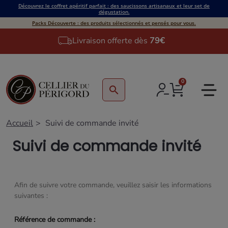
Découvrez le coffret apéritif parfait : des saucissons artisanaux et leur set de
dégustation.
Packs Découverte : des produits sélectionnés et pensés pour vous.
Livraison offerte dès
79€
0
search
Accueil
Suivi de commande invité
Suivi de commande invité
Afin de suivre votre commande, veuillez saisir les informations
suivantes :
Référence de commande :