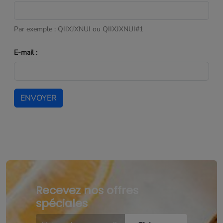
Par exemple : QIIXJXNUI ou QIIXJXNUI#1
E-mail :
ENVOYER
Recevez nos offres
spéciales