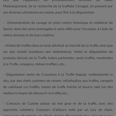
ceci que l'appellent les professionnels, diminutif de Tuber
Melanosporum), de la recherche de la truffe(le Cavage), en passant par
ses diverses utilisations en cuisine, pour finir à la dégustation.
- Démonstration de cavage en plein centre historique et médiéval de
Sarlat, dans des aires aménagées à cette effet pour l'occasion, à l'aide de
chiens dressés et de leurs maîtres.
- Achats de truffes dans le local attribué au marché de la truffe, ainsi que
sur des stands (vendeurs non sédentaires). Vente et dégustation de
produits dérivés de la Truffe, huiles parfumées, oeufs truffés, moutardes
à la Truffe, vinaigres, chênes truffiers, etc...
- Dégustation vente de Croustous à la Truffe (tapas), confectionnés in
situ, par des chefs cuisiniers de renom, millefeuilles aux truffes, canapés
de cabillaud cru truffés, toasts de truffe fraiche et beurre salé (un des
meilleurs moyen de découvrir la truffe) etc...
- Concours de Cuisine autour du foie gras et de la truffe, avec des
apprentis cuisiniers. Concours d'ailleurs noté par un jury de choix,