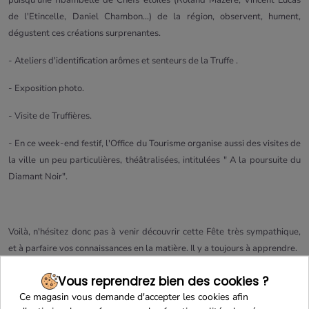
puisqu'une ribambelle de Chefs étoilés (Roland Mazère, Vincent Lucas
de l'Etincelle, Daniel Chambon...) de la région, observent, hument,
dégustent ces créations surprenantes.
- Ateliers d'identification arômes et senteurs de la Truffe .
- Exposition photo.
- Visite de Truffières.
- En ce week-end festif, l'Office du Tourisme organise aussi des visites de
la ville un peu particulières, théâtralisées, intitulées " A la poursuite du
Diamant Noir".
Voilà, n'hésitez donc pas à venir découvrir cette Fête très sympathique,
et à parfaire vos connaissances en la matière. Il y a toujours à apprendre.
Pour venir, c'est très simple.
Vous reprendrez bien des cookies ?
Ce magasin vous demande d'accepter les cookies afin