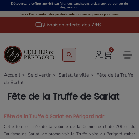
Découvrez le coffret apéritif parfait : des saucissons artisanaux et leur set de
dégustation.
Packs Découverte : des produits sélectionnés et pensés pour vous.
Livraison offerte dès
79€
0
search
Accueil
Se divertir
Sarlat, la ville
Fête de la Truffe
de Sarlat
Fête de la Truffe de Sarlat
Fête de la Truffe à Sarlat en Périgord noir:
Cette fête est née de la volonté de la Commune et de l'Office du
Tourisme de Sarlat, de promouvoir la Truffe Noire du Périgord (tuber