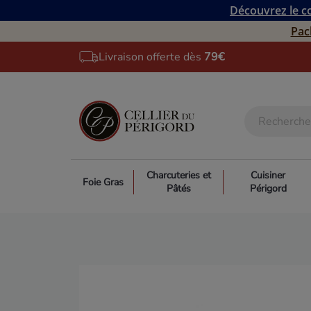
Découvrez le co
Pac
Livraison offerte dès
79€
Charcuteries et
Cuisiner
Foie Gras
Pâtés
Périgord