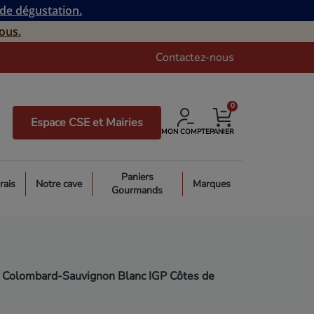
 de dégustation.
ous.
Contactez-nous
0
Espace CSE et Mairies
MON COMPTE
PANIER
Paniers
rais
Notre cave
Marques
Gourmands
Colombard-Sauvignon Blanc IGP Côtes de