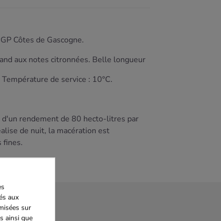
t IGP Côtes de Gascogne.
rmand aux notes citronnées. Belle longueur
te Température de service : 10°C.
s d'un rendement de 80 hecto-litres par
ise de nuit, la macération est
 fines.
es
iés aux
imisées sur
s ainsi que