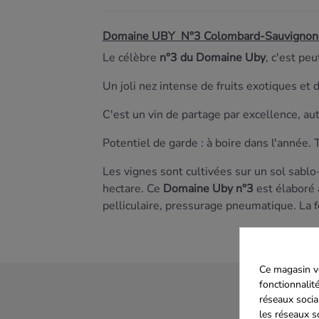
Domaine UBY N°3 Colombard-Sauvignon B
Le célèbre
n°3 du Domaine Uby
, c'est pe
Un joli nez intense de fruits exotiques et
C'est un vin de partage par excellence, aut
Potentiel de garde : à boire dans l'année. 
Les vignes sont cultivées sur un sol sabl
hectare. Ce
Domaine Uby n°3
est élaboré
pelliculaire, pressurage pneumatique. La f
Ce magasin vo
fonctionnalité
réseaux socia
les réseaux s