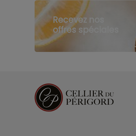
Recevez nos
offres spéciales