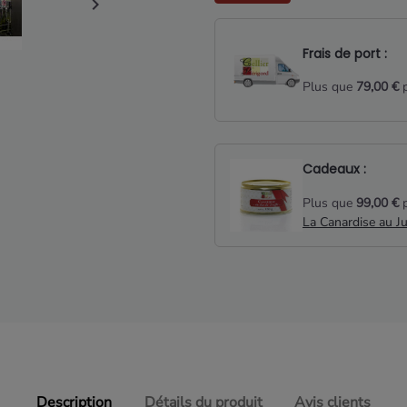

Frais de port :
Plus que
79,00 €
p
Cadeaux :
Plus que
99,00 €
p
La Canardise au J
Description
Détails du produit
Avis clients