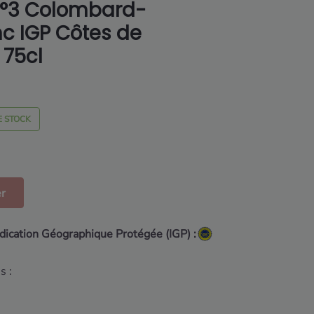
°3 Colombard-
c IGP Côtes de
 75cl
E STOCK
er
ndication Géographique Protégée (IGP) :
s :