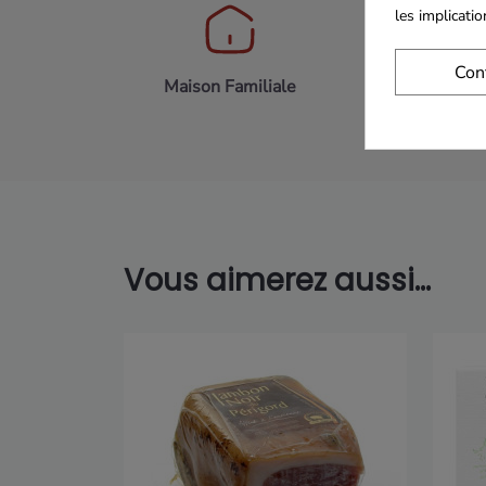
les implicati
Con
Maison Familiale
Paiement 
Vous aimerez aussi...