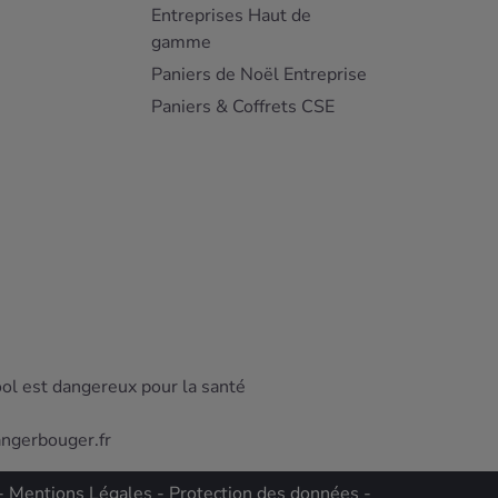
Entreprises Haut de
gamme
Paniers de Noël Entreprise
Paniers & Coffrets CSE
ool est dangereux pour la santé
angerbouger.fr
-
Mentions Légales
-
Protection des données
-