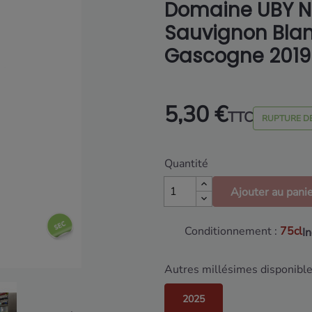
Domaine UBY N
Sauvignon Blan
Gascogne 2019
5,30 €
TTC
RUPTURE D
Quantité
Ajouter au pani
Conditionnement :
75cl
I
Autres millésimes disponible
2025