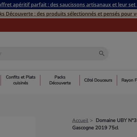
ffret apéritif parfait : des saucissons artisanaux et leur set
ks Découverte : des produits sélectionnés et pensés pour v
search
Confits et Plats
Packs
Côté Douceurs
Rayon F
cuisinés
Découverte
Accueil
Domaine UBY N°3 
Gascogne 2019 75cl