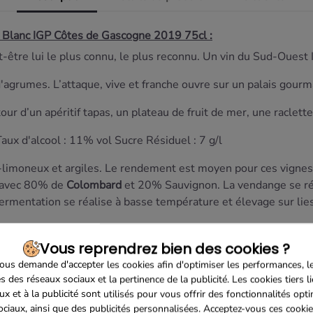
lanc IGP Côtes de Gascogne 2019 75cl :
ut-être lui le plus connu, le plus reconnu. Un vin du Sud-Oues
 d'agrumes. L’attaque, vive et franche ouvre sur un palais gou
our d’un apéritif tapas, un plateau de fruit de mer, une raclet
Taux d'alcool : 11% vol Sucre Résiduel : 7 g/l
o-limoneux et argiles. Le rendement est moyen pour ces vigne
 avec 80% de
Colombard
et 20% Sauvignon. La vendange se réal
ermentation se réalise à basse température et élevage sur lies
Vous reprendrez bien des cookies ?
us demande d'accepter les cookies afin d'optimiser les performances, l
s des réseaux sociaux et la pertinence de la publicité. Les cookies tiers l
ux et à la publicité sont utilisés pour vous offrir des fonctionnalités opt
ociaux, ainsi que des publicités personnalisées. Acceptez-vous ces cookie