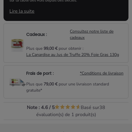
sur la table des Rois depuis des siècles.
Lire la suite
Conseils d'utilisation :
Consultez notre liste de
Cadeaux :
Laisser votre pâté au réfrigérateur minimum 2
cadeaux
heures avant de le déguster.
Plus que
99,00 €
pour obtenir :
La Canardise au Jus de Truffe 20% Foie Gras 130g
Frais de port :
*Conditions de livraison
Plus que
79,00 €
pour une livraison standard
gratuite*
Note :
4.6
/
5
Basé sur
38
évaluation(s) de 1 produit(s)