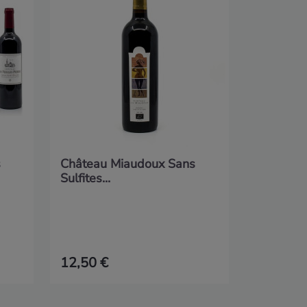
Rouge 20
s
Château Miaudoux Sans
Sulfites...
12,50 €
28,50 €