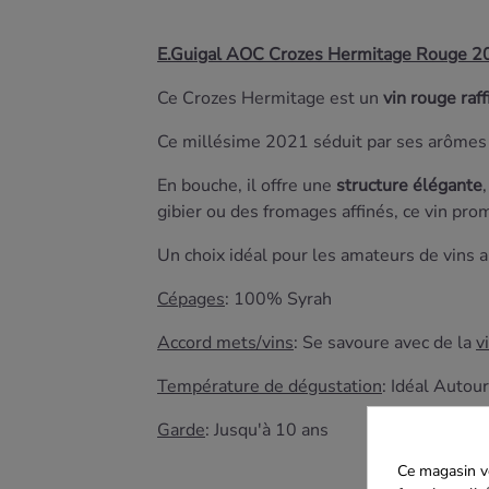
E.Guigal AOC Crozes Hermitage Rouge 2
Ce Crozes Hermitage est un
vin rouge raff
Ce millésime 2021 séduit par ses arômes in
En bouche, il offre une
structure élégante
gibier ou des fromages affinés, ce vin pr
Un choix idéal pour les amateurs de vins 
Cépages
: 100% Syrah
Accord mets/vins
: Se savoure avec de la
v
Température de dégustation
: Idéal
Autour
Garde
: Jusqu'à 10 ans
Ce magasin vo