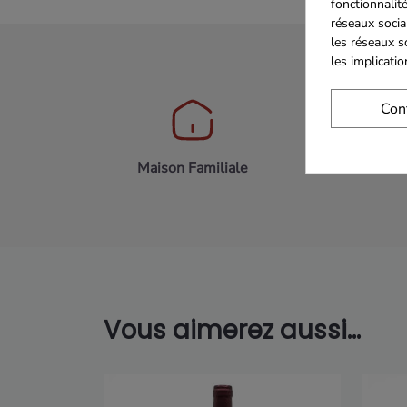
fonctionnalité
réseaux socia
les réseaux s
les implicati
Con
Maison Familiale
Paiement 
Vous aimerez aussi...