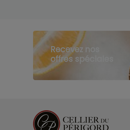
Recevez nos
offres spéciales