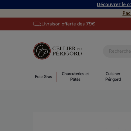
Découvrez le co
Pac
Livraison offerte dès
79€
Charcuteries et
Cuisiner
Foie Gras
Pâtés
Périgord