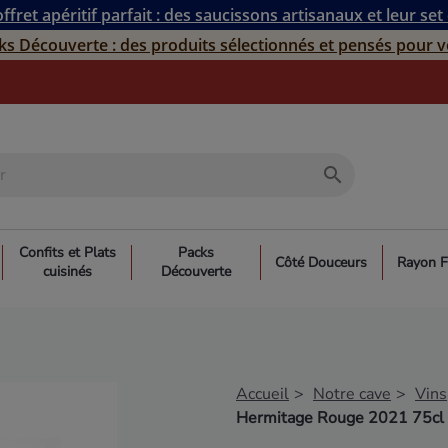
ffret apéritif parfait : des saucissons artisanaux et leur set
ks Découverte : des produits sélectionnés et pensés pour v
search
Confits et Plats
Packs
Côté Douceurs
Rayon F
cuisinés
Découverte
Accueil
Notre cave
Vins
Hermitage Rouge 2021 75cl