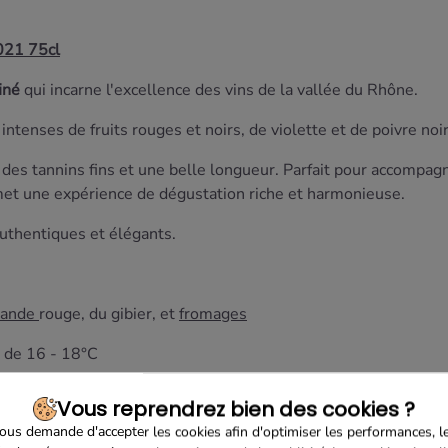
021 75cl
iné
qui incarne l'excellence des vins de la vallée du Rhône.
tenses de fruits rouges et noirs, de violette et de poivre noir
, des tannins fins et une belle longueur. Parfait pour accompagn
omet une expérience de dégustation riche et harmonieuse.
authentiques et élégants.
iande
rouge, du gibier, et
fromages
 de 16 - 18°C
Vous reprendrez bien des cookies ?
us demande d'accepter les cookies afin d'optimiser les performances, l