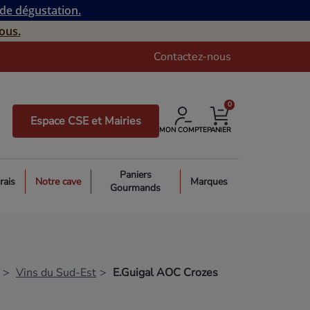
 de dégustation.
ous.
Contactez-nous
0
Espace CSE et Mairies
MON COMPTE
PANIER
Paniers
rais
Notre cave
Marques
Gourmands
Vins du Sud-Est
E.Guigal AOC Crozes