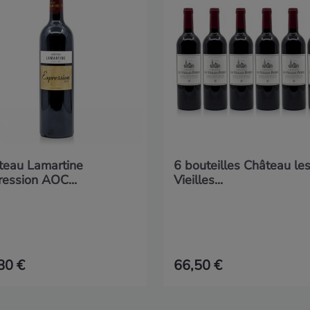
teau Lamartine
6 bouteilles Château le
ression AOC...
Vieilles...
80 €
66,50 €