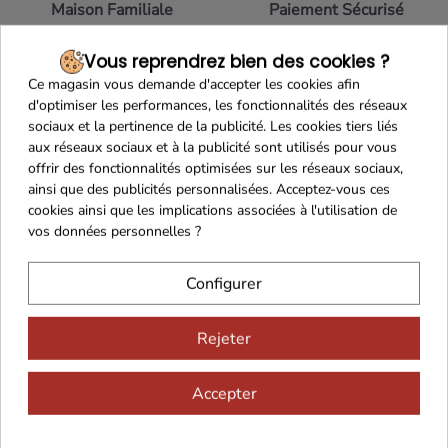
Maison Familiale
Paiement Sécurisé
Vous reprendrez bien des cookies ?
Ce magasin vous demande d'accepter les cookies afin
d'optimiser les performances, les fonctionnalités des réseaux
Franco de port 79€
Livraison 24h/48h
sociaux et la pertinence de la publicité. Les cookies tiers liés
aux réseaux sociaux et à la publicité sont utilisés pour vous
offrir des fonctionnalités optimisées sur les réseaux sociaux,
ainsi que des publicités personnalisées. Acceptez-vous ces
cookies ainsi que les implications associées à l'utilisation de
vos données personnelles ?
Cadeaux dès 99€
Configurer
Rejeter
Accepter
Vous aimerez aussi...