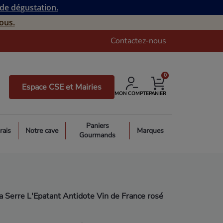
 de dégustation.
ous.
Contactez-nous
0
Espace CSE et Mairies
MON COMPTE
PANIER
Paniers
rais
Notre cave
Marques
Gourmands
 Serre L'Epatant Antidote Vin de France rosé