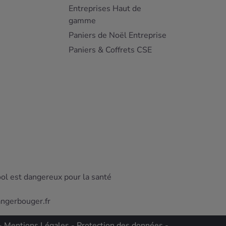
Entreprises Haut de
gamme
Paniers de Noël Entreprise
Paniers & Coffrets CSE
ool est dangereux pour la santé
angerbouger.fr
-
Mentions Légales
-
Protection des données
-