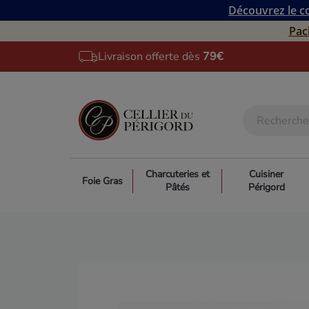
Découvrez le co
Pac
Livraison offerte dès
79€
Charcuteries et
Cuisiner
Foie Gras
Pâtés
Périgord