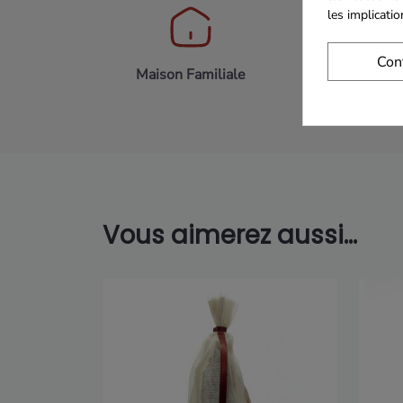
les implicati
Con
Maison Familiale
Paiement 
Vous aimerez aussi...