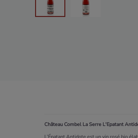
Château Combel La Serre L'Epatant Antid
L’Épatant Antidote est un vin rosé bio éla