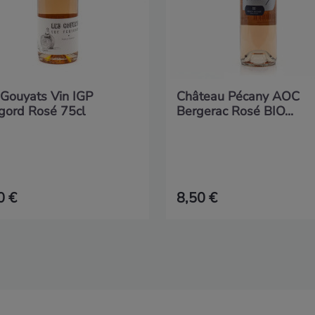
 Gouyats Vin IGP
Château Pécany AOC
igord Rosé 75cl
Bergerac Rosé BIO...
0 €
8,50 €