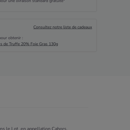
our une livraison standard gratuite*
Consultez notre liste de cadeaux
our obtenir :
us de Truffe 20% Foie Gras 130g
ns le Lot, en appellation Cahors.