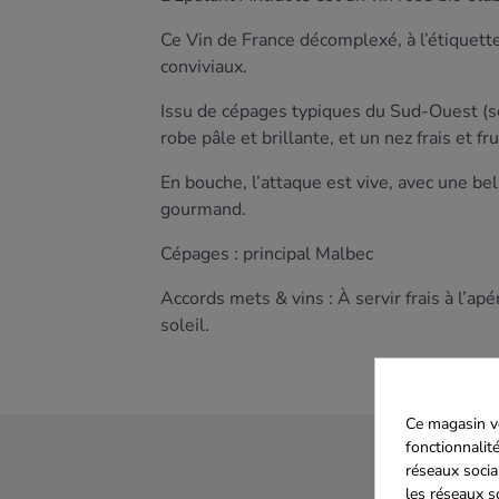
Ce Vin de France décomplexé, à l’étiquett
conviviaux.
Issu de cépages typiques du Sud-Ouest (so
robe pâle et brillante, et un nez frais et 
En bouche, l’attaque est vive, avec une bel
gourmand.
Cépages : principal Malbec
Accords mets & vins : À servir frais à l’ap
soleil.
Ce magasin vo
fonctionnalité
réseaux socia
les réseaux s