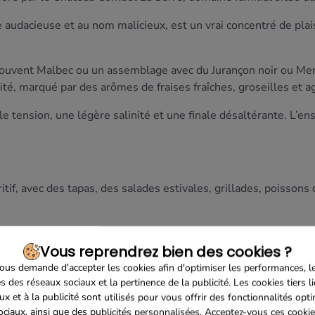
e audacieuse et au nom malicieux, est un vrai concentré de pla
uvent Malbec ou un assemblage avec du Jurançon noir ou Merlo
fruité, marqué par des arômes de fraises fraîches, groseilles et 
le tension, une légère salinité et une finale désaltérante. L’en
éritif, avec des tapas, des salades estivales, grillades, poisso
Vous reprendrez bien des cookies ?
us demande d'accepter les cookies afin d'optimiser les performances, l
s des réseaux sociaux et la pertinence de la publicité. Les cookies tiers l
ux et à la publicité sont utilisés pour vous offrir des fonctionnalités opt
ociaux, ainsi que des publicités personnalisées. Acceptez-vous ces cookie