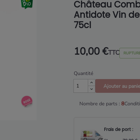
Château Combel
Antidote Vin de
75cl
10,00 €
TTC
RUPTURE
Quantité
Ajouter au pani
Nombre de parts :
8
Condit
Frais de port :