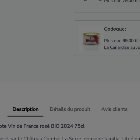
Plus que
79,00 €
p
Cadeaux :
Plus que
99,00 €
p
La Canardise au J
Description
Détails du produit
Avis clients
ote Vin de France rosé BIO 2024 75cl
boré par le Château Combel La Serre, domaine familial situé da