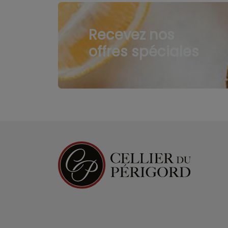
Recevez nos
offres spéciales