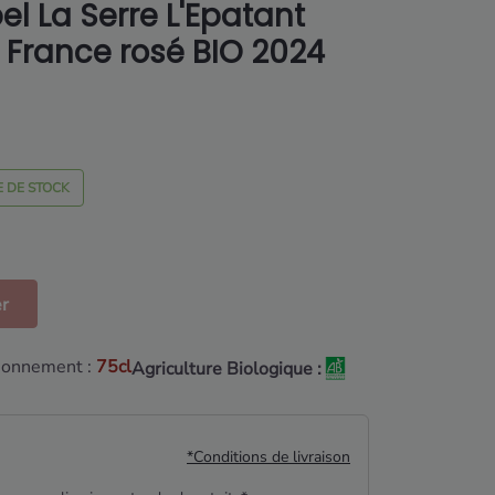
 La Serre L'Epatant
 France rosé BIO 2024
 DE STOCK
er
ionnement :
75cl
Agriculture Biologique :
*Conditions de livraison