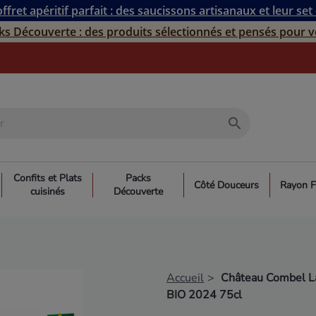
ffret apéritif parfait : des saucissons artisanaux et leur set
ks Découverte : des produits sélectionnés et pensés pour v
search
Confits et Plats
Packs
Côté Douceurs
Rayon F
cuisinés
Découverte
Accueil
Château Combel La
BIO 2024 75cl