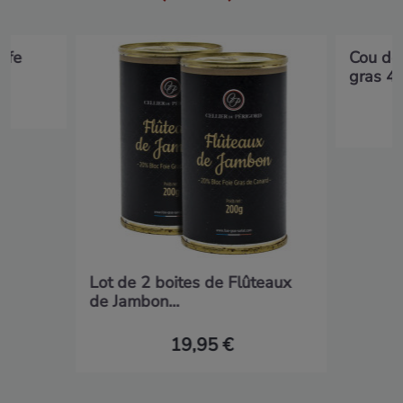
uffe
Cou de 
gras 4
Lot de 2 boites de Flûteaux
de Jambon...
19,95 €