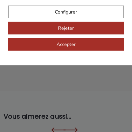
Configurer
Franco de port 79€
Livraison 24h/48h
Rejeter
Accepter
Cadeaux dès 99€
Vous aimerez aussi...