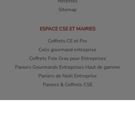
Recettes
Sitemap
ESPACE CSE ET MAIRIES
Coffrets CE et Pro
Colis gourmand entreprise
Coffrets Foie Gras pour Entreprises
Paniers Gourmands Entreprises Haut de gamme
Paniers de Noël Entreprise
Paniers & Coffrets CSE
Interdiction de vente de boissons alcooliques aux mineurs
de moins de 18 ans - L'abus d'alcool est dangereux pour la
santé
A consommer avec moderation
Pour votre sante, mangez au moins cinq fruits et legumes