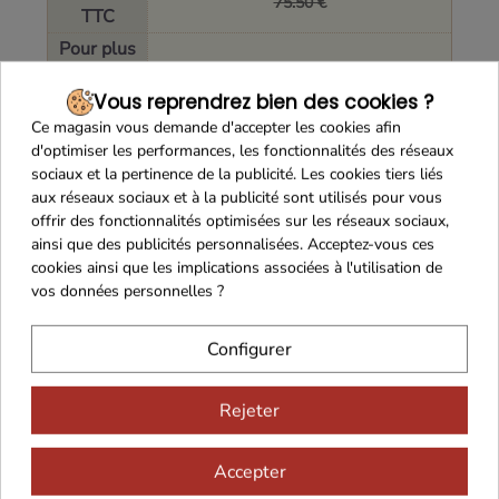
75.50 €
TTC
Pour plus
de 400
37.60 €
(34.43 € HT)
Vous reprendrez bien des cookies ?
colis
Ce magasin vous demande d'accepter les cookies afin
De 200 à
38.50 €
(35.28 € HT)
d'optimiser les performances, les fonctionnalités des réseaux
399 colis
sociaux et la pertinence de la publicité. Les cookies tiers liés
De 100 à
aux réseaux sociaux et à la publicité sont utilisés pour vous
39.55 €
(36.28 € HT)
199 colis
offrir des fonctionnalités optimisées sur les réseaux sociaux,
ainsi que des publicités personnalisées. Acceptez-vous ces
De 35 à 99
41.85 €
(38.46 € HT)
cookies ainsi que les implications associées à l'utilisation de
colis
vos données personnelles ?
De 10 à 34
44.30 €
(40.78 € HT)
colis
Configurer
Rejeter
Accepter