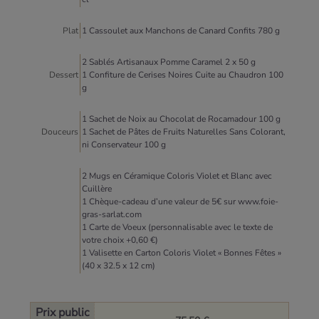
Plat
1 Cassoulet aux Manchons de Canard Confits 780 g
2 Sablés Artisanaux Pomme Caramel 2 x 50 g
Dessert
1 Confiture de Cerises Noires Cuite au Chaudron 100
g
1 Sachet de Noix au Chocolat de Rocamadour 100 g
Douceurs
1 Sachet de Pâtes de Fruits Naturelles Sans Colorant,
ni Conservateur 100 g
2 Mugs en Céramique Coloris Violet et Blanc avec
Cuillère
1 Chèque-cadeau d’une valeur de 5€ sur www.foie-
gras-sarlat.com
1 Carte de Voeux (personnalisable avec le texte de
votre choix +0,60 €)
1 Valisette en Carton Coloris Violet « Bonnes Fêtes »
(40 x 32.5 x 12 cm)
Prix public