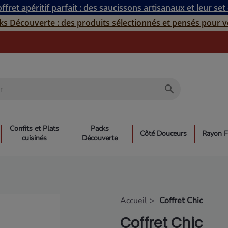
ffret apéritif parfait : des saucissons artisanaux et leur set
ks Découverte : des produits sélectionnés et pensés pour v
search
Confits et Plats
Packs
Côté Douceurs
Rayon F
cuisinés
Découverte
Accueil
Coffret Chic
Coffret Chic