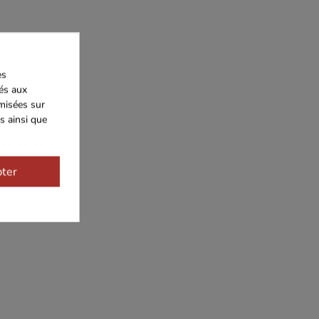
es
iés aux
imisées sur
s ainsi que
ter