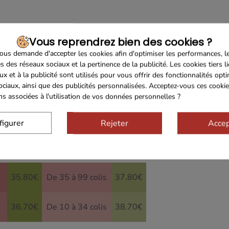
Vous reprendrez bien des cookies ?
aies Roses et Romarins 150g
us demande d'accepter les cookies afin d'optimiser les performances, l
s des réseaux sociaux et la pertinence de la publicité. Les cookies tiers l
ses 340g
ux et à la publicité sont utilisés pour vous offrir des fonctionnalités opt
ociaux, ainsi que des publicités personnalisées. Acceptez-vous ces cookie
ons associées à l'utilisation de vos données personnelles ?
33x21x12cm)
figurer
Rejeter
Accep
35.80€
De 35 à 99 colis
37.80€
36.70€
De 10 à 34 colis
38.70€