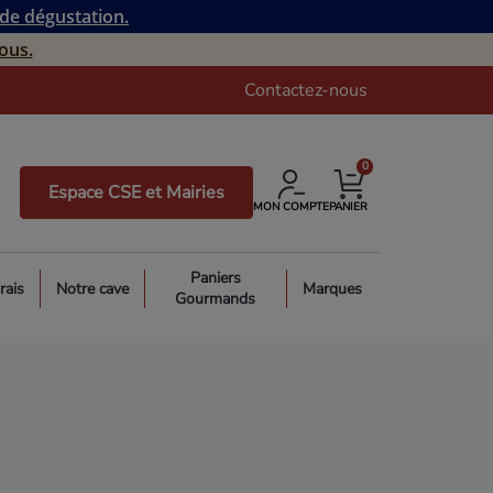
 de dégustation.
ous.
Contactez-nous
0
Espace CSE et Mairies
MON COMPTE
PANIER
Paniers
rais
Notre cave
Marques
Gourmands