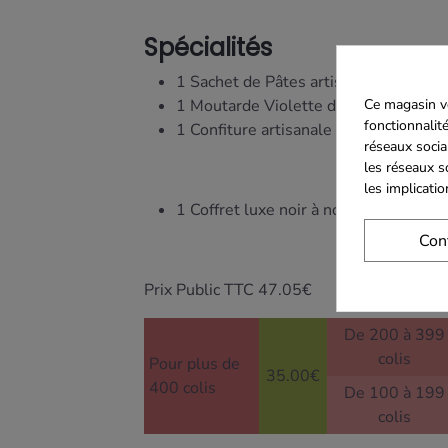
Spécialités
1 Sachet de Pâtes artisanales aux B
1 Moutarde Violette de Brive 200g
Ce magasin vo
fonctionnalité
1 Confiture artisanale Extra aux Frai
réseaux socia
les réseaux s
les implicati
1 Coffret luxe noir à noeud rouge (
Con
Prix Public TTC 47.05€
De 200 à 399
colis
Pour plus de
35.00€
400 colis
De 100 à 199
colis