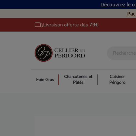
Découvrez le co
Pac
Livraison offerte dès
79€
Charcuteries et
Cuisiner
Foie Gras
Pâtés
Périgord