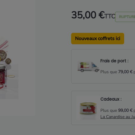
35,00 €
TTC
RUPTURE
Nouveaux coffrets ici
Frais de port :
Plus que
79,00 €
p
Cadeaux :
Plus que
99,00 €
p
La Canardise au J