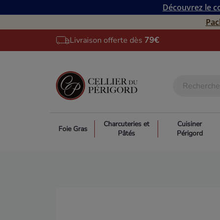
Découvrez le co
Pac
Livraison offerte dès
79€
Charcuteries et
Cuisiner
Foie Gras
Pâtés
Périgord