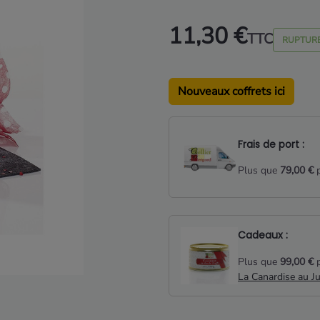
11,30 €
TTC
RUPTURE
Nouveaux coffrets ici
Frais de port :
Plus que
79,00 €
p
Cadeaux :
Plus que
99,00 €
p
La Canardise au J