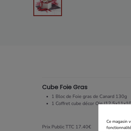
Cube Foie Gras
1 Bloc de Foie gras de Canard 130g
1 Coffret cube décor Oie (12.5x11x1
Ce magasin vo
Prix Public TTC 17.40€
fonctionnalité