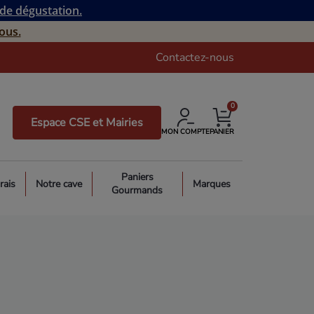
 de dégustation.
ous.
Contactez-nous
0
Espace CSE et Mairies
MON COMPTE
PANIER
Paniers
rais
Notre cave
Marques
Gourmands