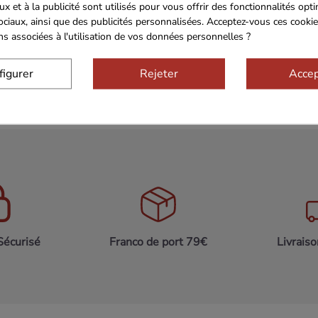
ux et à la publicité sont utilisés pour vous offrir des fonctionnalités opt
ociaux, ainsi que des publicités personnalisées. Acceptez-vous ces cookie
11.95€
De 35 à 99 colis
14.50€
ons associées à l'utilisation de vos données personnelles ?
12.75€
De 10 à 34 colis
15.30€
figurer
Rejeter
Accep
Sécurisé
Franco de port 79€
Livrais