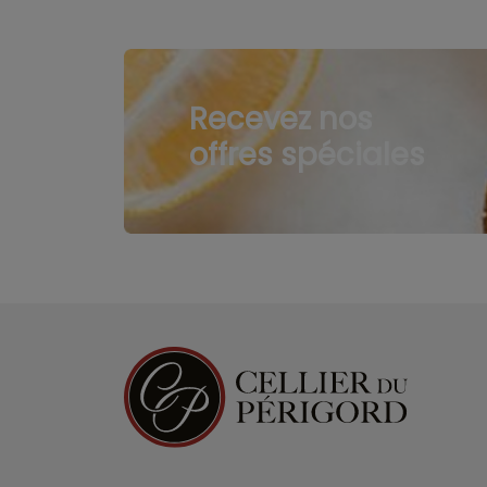
Recevez nos
offres spéciales