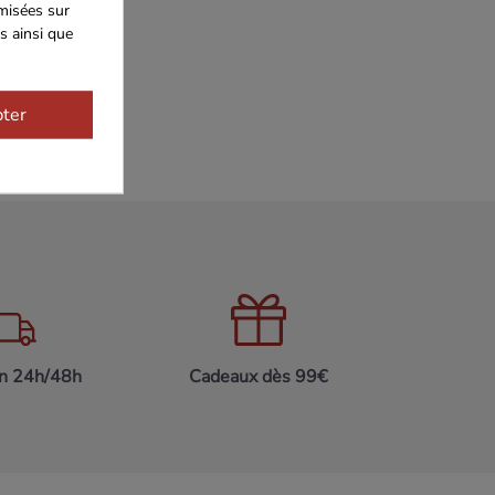
imisées sur
s ainsi que
ter
on 24h/48h
Cadeaux dès 99€