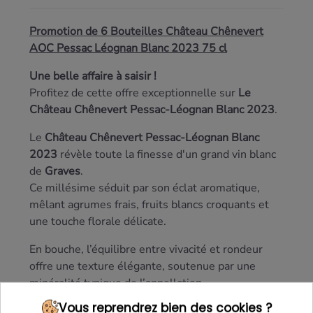
Promotion de 6 Bouteilles Château Chênevert
AOC Pessac Léognan Blanc 2023 75 cl
Une belle affaire à saisir !
Profitez de cette offre exceptionnelle sur
Le
Château Chênevert Pessac-Léognan Blanc 2023
.
Le
Château Chênevert Pessac-Léognan Blanc
2023
révèle toute la finesse d'un grand vin blanc
de
Graves
.
Ce millésime séduit par son éclat aromatique,
mêlant agrumes frais, fruits blancs croquants et
une touche florale délicate.
En bouche, l’équilibre entre vivacité et rondeur
offre une texture élégante, soutenue par une
minéralité typique de l’appellation.
Pur, précis et rafraîchissant, ce 2023 se déguste
Vous reprendrez bien des cookies ?