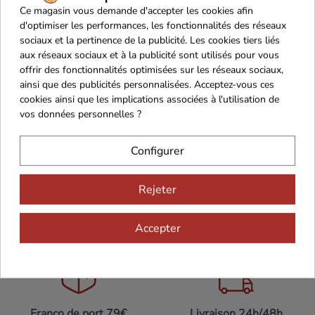
aussi bien à
l’apéritif
qu’en accompagnement de
Ce magasin vous demande d'accepter les cookies afin
poissons
, fruits de mer ou plats raffinés.
d'optimiser les performances, les fonctionnalités des réseaux
sociaux et la pertinence de la publicité. Les cookies tiers liés
Une cuvée lumineuse, idéale pour sublimer une
aux réseaux sociaux et à la publicité sont utilisés pour vous
table ou enrichir une cave de connaisseur.
offrir des fonctionnalités optimisées sur les réseaux sociaux,
ainsi que des publicités personnalisées. Acceptez-vous ces
cookies ainsi que les implications associées à l'utilisation de
vos données personnelles ?
Configurer
Rejeter
Accepter
Maison Familiale
Paiement Sécurisé
Franco de port 79€
Livraison 24h/48h